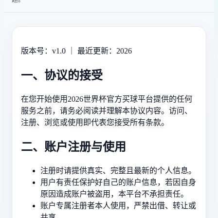
版本号：v1.0 ｜ 最近更新：2026
一、协议的接受
在您开始使用2026世界杯官方买球平台提供的任何
服务之前，请务必阅读并理解本协议内容。访问、
注册、浏览或使用即代表您接受所有条款。
二、账户注册与使用
注册时请提供真实、完整且最新的个人信息。
用户有责任保护好自己的账户信息，若因自身
原因造成账户被盗用，本平台不承担责任。
账户专属注册者本人使用，严禁出借、转让或
共享。