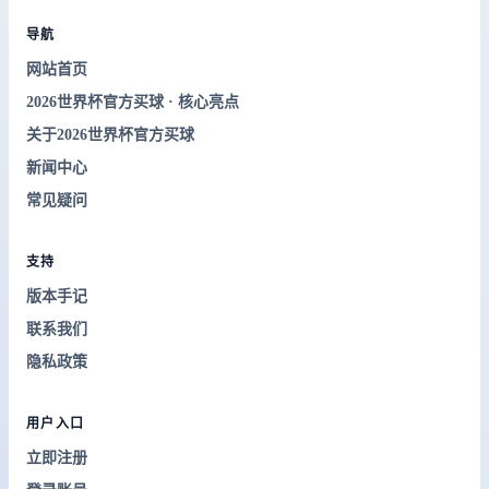
导航
网站首页
2026世界杯官方买球 · 核心亮点
关于2026世界杯官方买球
新闻中心
常见疑问
支持
版本手记
联系我们
隐私政策
用户入口
立即注册