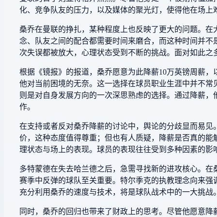
化、竞争队友的压力，以及媒体的聚光灯，使得他在场上
桑乔在曼联的挣扎，某种程度上也反映了更大的问题。在
念、队友之间的配合都需要时间来磨合，而这种时间并不
次失误都被放大，心理状态受到不断的挑战。面对如此之
根据《镜报》的报道，桑乔愿意为此降薪10万英镑周薪
他对当前困境的无奈。这一选择在球员职业生涯中并不常
则是对自身发展方向的一次深思熟虑的选择。通过降薪，
作。
在支持或者反对桑乔降薪的讨论中，舆论的分歧显而易见
价，这种态度值得尊重；但也有人质疑，降薪是否真的能
理状态与场上的表现。球员的表现往往受到多种因素的影
多特蒙德在失去哈兰德之后，急需寻找新的进攻核心。在
赛季中反弹的球队至关重要。特尔季克的执教理念向来强
充分利用桑乔的速度与技术，将是球队战术中的一大挑战
同时，桑乔的回归也带来了财政上的思考。尽管他愿意降