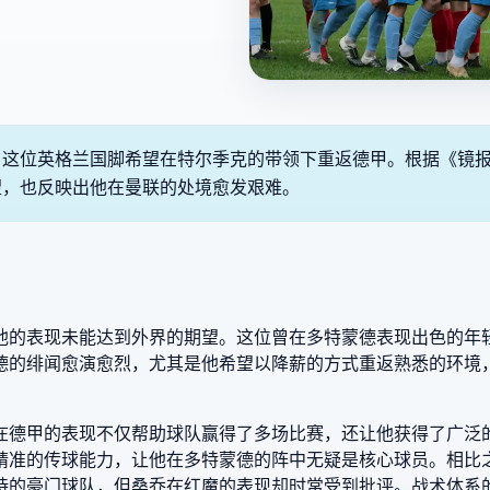
。这位英格兰国脚希望在特尔季克的带领下重返德甲。根据《镜
望，也反映出他在曼联的处境愈发艰难。
他的表现未能达到外界的期望。这位曾在多特蒙德表现出色的年
德的绯闻愈演愈烈，尤其是他希望以降薪的方式重返熟悉的环境
在德甲的表现不仅帮助球队赢得了多场比赛，还让他获得了广泛
精准的传球能力，让他在多特蒙德的阵中无疑是核心球员。相比
持的豪门球队，但桑乔在红魔的表现却时常受到批评。战术体系