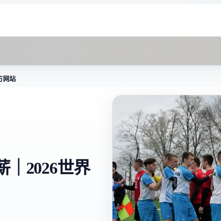
方网站
｜2026世界