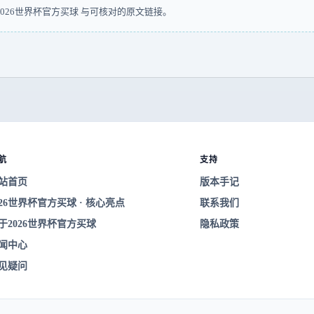
026世界杯官方买球 与可核对的原文链接。
航
支持
站首页
版本手记
026世界杯官方买球 · 核心亮点
联系我们
于2026世界杯官方买球
隐私政策
闻中心
见疑问