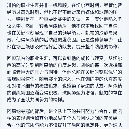
凯帕的职业生涯并非一帆风顺。在切尔西时期，尽管他曾
经历过高光时刻，但也不得不面对来自媒体和球迷的压
力。特别是在一些重要比赛中的失误，曾一度让他陷入争
议之中。然而，转会阿森纳后，他不仅重新找回了自信，
也在关键时刻展现了自己的领导能力。凯帕的冷静与果
敢，使得阿森纳的后防线愈发稳固。正是这种领导力，让
他在场上能够及时指挥后防队友，提升整个防线的协作。
回顾凯帕的职业生涯，可以看到他的成长与转变。从切尔
西的高光时刻到阿森纳的再度崛起，凯帕的每一次选择都
面临着巨大的压力与期待，但他总能在关键时刻以优异的
表现回报信任。随着赛季的深入，他在训练中的认真态度
和对技术细节的极致追求，也感染了身边的队友。阿森纳
的训练氛围逐渐变得积极，球队凝聚力增强，凯帕的存在
成为了全队共同努力的榜样。
阿森纳夺冠的背后，是全队上下的共同努力与合作，而凯
帕的表现则恰如其分地彰显了个人与团队之间的完美结
合。他的气质与能力不仅提升了后防的稳定性，更为球队