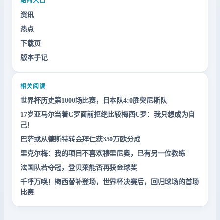
站内入口
资讯
热点
下载页
版本手记
相关阅读
世界杯历史第1000场比赛，日本队4:0胜突尼斯队
17岁亚马尔当着C罗面前拒绝比较梅西C罗：我只想成为自
己！
巴萨或从德斯特转会拜仁获350万欧分成
里克尔梅：我的项目不喜欢穆里尼奥，已有另一位教练
法国队若夺冠，登贝莱能否再获金球奖
千呼万唤！梅西替补登场，世界杯决赛后，回归球场的首场
比赛