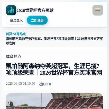
2026世界杯官方买球
打开
会员登入
立即注册
网站首页
/
/
首页
体育热点
凯帕随阿森纳夺英超冠军，生涯已揽7项顶级荣誉｜2026世界杯官方买
关于2026世界杯官方买球
球官网
新闻资讯
体育热点
联系我们
凯帕随阿森纳夺英超冠军，生涯已揽7
项顶级荣誉｜2026世界杯官方买球官网
2026-06-05 01:10:50
返回栏目