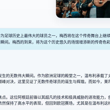
作为足球历史上最伟大的球员之一，梅西将在这个传奇舞台上继
煌瞬间。梅西的到来，将为这个历史悠久的场馆增添新的传奇色
发生的无数伟大瞬间。作为欧洲足球的殿堂之一，温布利承载了
巅峰对决，这里见证了无数传奇球员的诞生与辉煌。而如今，莱昂
焦点。这位阿根廷前锋以其超凡的技术和极具威胁的进攻能力，
依然保持了高水平的表现，但回到欧冠赛场，尤其是在温布利这
。