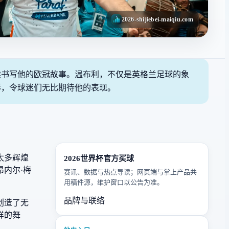
2026-shijiebei-maiqiu.com
续书写他的欧冠故事。温布利，不仅是英格兰足球的象
彩，令球迷们无比期待他的表现。
太多辉煌
2026世界杯官方买球
内尔·梅
赛讯、数据与热点导读；网页端与掌上产品共
用稿件源，维护窗口以公告为准。
品牌与联络
创造了无
样的舞