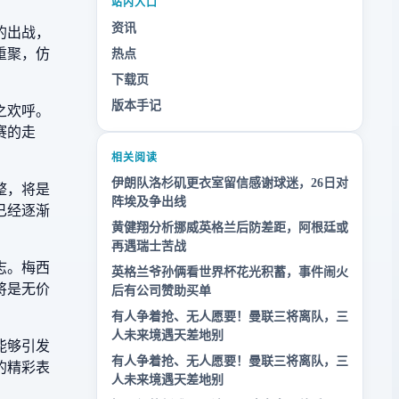
站内入口
资讯
的出战，
重聚，仿
热点
下载页
版本手记
之欢呼。
赛的走
相关阅读
伊朗队洛杉矶更衣室留信感谢球迷，26日对
整，将是
阵埃及争出线
已经逐渐
黄健翔分析挪威英格兰后防差距，阿根廷或
再遇瑞士苦战
志。梅西
英格兰爷孙俩看世界杯花光积蓄，事件闹火
将是无价
后有公司赞助买单
有人争着抢、无人愿要！曼联三将离队，三
人未来境遇天差地别
能够引发
有人争着抢、无人愿要！曼联三将离队，三
的精彩表
人未来境遇天差地别