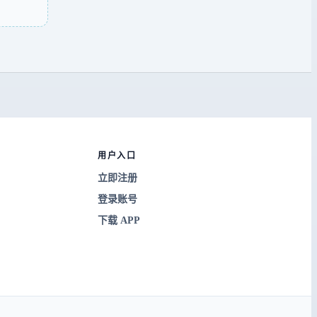
用户入口
立即注册
登录账号
下载 APP