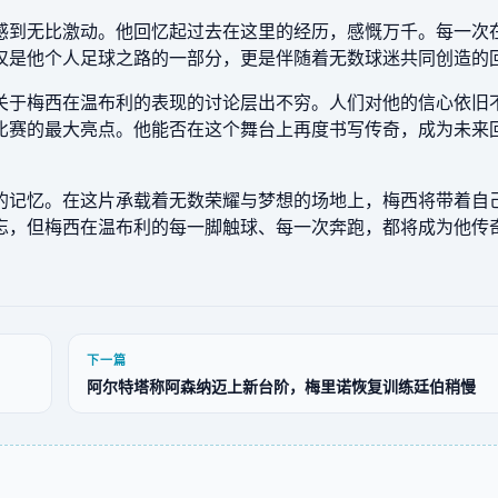
感到无比激动。他回忆起过去在这里的经历，感慨万千。每一次
仅是他个人足球之路的一部分，更是伴随着无数球迷共同创造的
关于梅西在温布利的表现的讨论层出不穷。人们对他的信心依旧
比赛的最大亮点。他能否在这个舞台上再度书写传奇，成为未来
的记忆。在这片承载着无数荣耀与梦想的场地上，梅西将带着自
忘，但梅西在温布利的每一脚触球、每一次奔跑，都将成为他传
下一篇
阿尔特塔称阿森纳迈上新台阶，梅里诺恢复训练廷伯稍慢