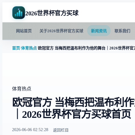
2026世界杯官方买球
网站首页
关于2026世界杯官方买球
新闻资讯
联系我们
/
/
首页
体育热点
欧冠官方 当梅西把温布利作为他的舞台｜2026世界杯
体育热点
欧冠官方 当梅西把温布利
｜2026世界杯官方买球首页
2026-06-06 02:52:28
返回栏目