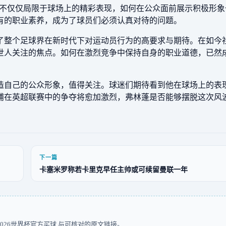
表现将不仅仅局限于球场上的精彩表现，如何在公众面前展示积极形
有的职业素养，成为了球员们必须认真对待的问题。
了整个足球界在新时代下对运动员行为的高要求与期待。在如今
世人关注的焦点。如何在激烈竞争中保持自身的职业道德，已然
造自己的公众形象，值得关注。球迷们期待看到他在球场上的表
浦在英超联赛中的争夺将愈加激烈，弗林蓬是否能够摆脱这次风
。
下一篇
卡塞米罗称若卡里克早任主帅或可续留曼联一年
026世界杯官方买球 与可核对的原文链接。