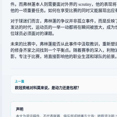
件。而弗林蓬本人则需要面对外界的 scrutiny，他的
他的一项重要任务。如何在享受比赛的同时又能展现出应
对于球迷们而言，弗林蓬的争议并非孤立事件，而是反映
发达的时代，运动员的一举一动都将在瞬间被放大，成为
位球员必须面对的课题。
未来的比赛中，弗林蓬能否从此事件中汲取教训，重新塑
的修身齐家之间找到一个平衡点。随着赛季的深入，利物
影，专注于比赛，将直接影响他的职业生涯和球队的前景
上一篇
欧冠资格对科莫来说，是动力还是包袱？
声明
本文为资讯稿件，不代表联赛、俱乐部或转播方立场；转载须注明 2