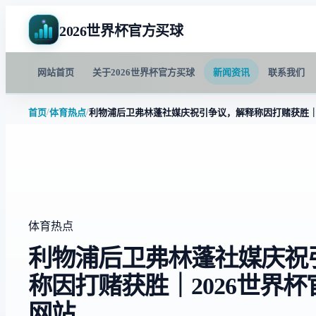
2026世界杯官方买球
网站首页
关于2026世界杯官方买球
新闻资讯
联系我们
/
/
首页
体育热点
利物浦后卫弗林蓬社媒庆祝引争议，解释称因打赌获胜｜
体育热点
利物浦后卫弗林蓬社媒庆祝
称因打赌获胜｜2026世界
网站