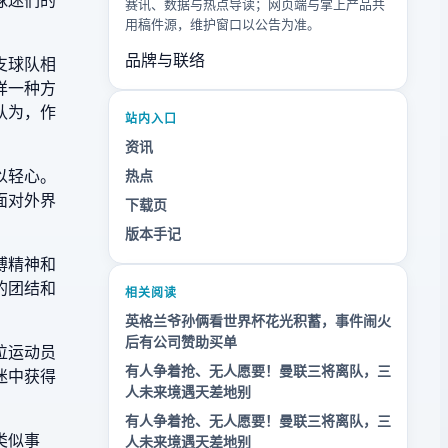
球迷们的
赛讯、数据与热点导读；网页端与掌上产品共
用稿件源，维护窗口以公告为准。
品牌与联络
支球队相
样一种方
认为，作
站内入口
资讯
以轻心。
热点
面对外界
下载页
版本手记
搏精神和
的团结和
相关阅读
英格兰爷孙俩看世界杯花光积蓄，事件闹火
后有公司赞助买单
位运动员
有人争着抢、无人愿要！曼联三将离队，三
迷中获得
人未来境遇天差地别
有人争着抢、无人愿要！曼联三将离队，三
类似事
人未来境遇天差地别