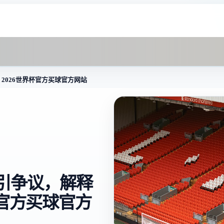
2026世界杯官方买球官方网站
引争议，解释
杯官方买球官方