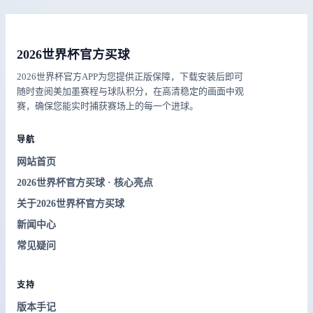
2026世界杯官方买球
2026世界杯官方APP为您提供正版保障，下载安装后即可
随时查阅美加墨赛程与球队积分，在高清稳定的画面中观
赛，确保您能实时捕获赛场上的每一个进球。
导航
网站首页
2026世界杯官方买球 · 核心亮点
关于2026世界杯官方买球
新闻中心
常见疑问
支持
版本手记