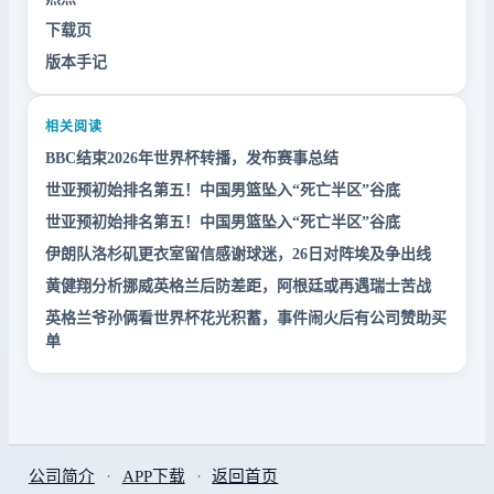
下载页
版本手记
相关阅读
BBC结束2026年世界杯转播，发布赛事总结
世亚预初始排名第五！中国男篮坠入“死亡半区”谷底
世亚预初始排名第五！中国男篮坠入“死亡半区”谷底
伊朗队洛杉矶更衣室留信感谢球迷，26日对阵埃及争出线
黄健翔分析挪威英格兰后防差距，阿根廷或再遇瑞士苦战
英格兰爷孙俩看世界杯花光积蓄，事件闹火后有公司赞助买
单
公司简介
·
APP下载
·
返回首页