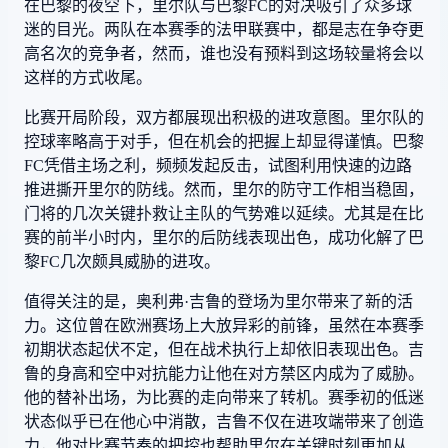
在巴黎的夜空下，里尔队与巴黎FC的对决吸引了众多球
迷的目光。两队在本赛季的法甲联赛中，都是志在争夺更
高名次的竞争者，然而，谁也没有预料到这场较量将会以
这样的方式收尾。
比赛开局阶段，双方都展现出积极的进攻意图。里尔队的
控球率略高于对手，但在机会的把握上却显得谨慎。巴黎
FC凭借主场之利，频频发起反击，试图利用快速的边路
推进撕开里尔的防线。然而，里尔的防守工作相当稳固，
门将的几次关键扑救让主队的气势难以延续。尤其是在比
赛的前半小时内，里尔的后防线表现出色，成功化解了巴
黎FC几次颇具威胁的进攻。
值得关注的是，奥利弗·吉鲁的登场为里尔带来了新的活
力。这位曾在欧洲赛场上大放异彩的前锋，虽然在本赛季
初期状态起伏不定，但在战术执行上却依旧表现出色。吉
鲁的身高和空中对抗能力让他在对方禁区内成为了威胁。
他的替补出场，为比赛的走向带来了转机。赛季初的低迷
状态似乎已在他心中消散，吉鲁不仅在进攻端带来了创造
力，他对比赛节奏的把控也帮助里尔在关键时刻更加从