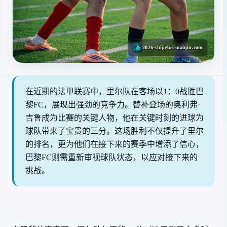
2026-shijiebei-maiqiu.com
在近期的法甲联赛中，里尔队在客场以1：0战胜巴
黎FC，展现出强劲的竞争力。替补登场的奥利弗·
吉鲁成为比赛的关键人物，他在关键时刻的进球为
球队带来了宝贵的三分。这场胜利不仅提升了里尔
的排名，更为他们在接下来的赛季中增添了信心，
巴黎FC则需重新审视球队状态，以应对接下来的
挑战。