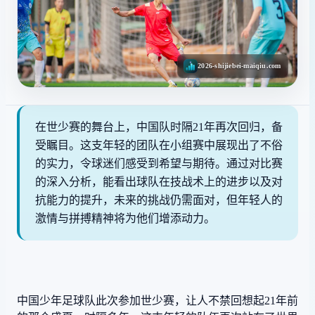
2026-shijiebei-maiqiu.com
在世少赛的舞台上，中国队时隔21年再次回归，备
受瞩目。这支年轻的团队在小组赛中展现出了不俗
的实力，令球迷们感受到希望与期待。通过对比赛
的深入分析，能看出球队在技战术上的进步以及对
抗能力的提升，未来的挑战仍需面对，但年轻人的
激情与拼搏精神将为他们增添动力。
中国少年足球队此次参加世少赛，让人不禁回想起21年前