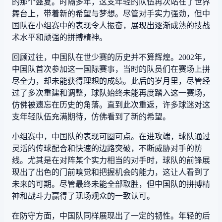
的那个盛夏。时隔多年，这支年轻的队伍再次站在了世界
舞台上，带着新的希望与梦想。尽管对手实力强劲，但中
国队在小组赛中的表现令人振奋，展现出逐渐成熟的技战
术水平和顽强的拼搏精神。
回顾过往，中国队在世少赛的历史并不算辉煌。2002年，
中国队首次参加这一国际赛事，当时的队员们在赛场上拼
尽全力，却未能获得理想的成绩。此后的岁月里，尽管经
过了多次重建和调整，球队始终未能再度踏入这一赛场，
仿佛被遗忘在历史的角落。直到此次重返，许多球迷对这
支年轻队伍充满期待，仿佛看到了新的希望。
小组赛中，中国队的表现可圈可点。在进攻端，球队通过
灵活的传球配合和快速的边路突破，不断威胁对手的防
线。尤其是在对阵某个实力相当的对手时，球队的前锋展
现出了出色的门前嗅觉和把握机会的能力，这让人看到了
未来的可期。尽管最终未能全部取胜，但中国队的拼搏精
神和战斗力赢得了现场观众的一致认可。
在防守方面，中国队同样展现出了一定的韧性。年轻的后