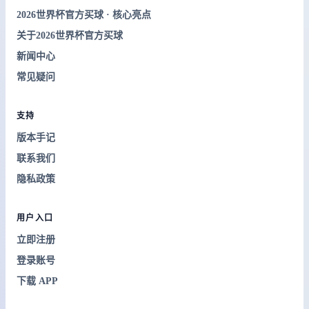
2026世界杯官方买球 · 核心亮点
关于2026世界杯官方买球
新闻中心
常见疑问
支持
版本手记
联系我们
隐私政策
用户入口
立即注册
登录账号
下载 APP