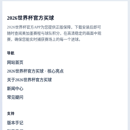
2026世界杯官方买球
2026世界杯官方APP为您提供正版保障，下载安装后即可
随时查阅美加墨赛程与球队积分，在高清稳定的画面中观
赛，确保您能实时捕获赛场上的每一个进球。
导航
网站首页
2026世界杯官方买球 · 核心亮点
关于2026世界杯官方买球
新闻中心
常见疑问
支持
版本手记