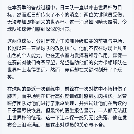
在本赛季的备战过程中，日本队一直以冲击世界杯为目
标，然而近日却传来了不幸的消息：两位关键球员受伤，
无法参加即将到来的世界杯。这一消息如同晴天霹雳，令
球队和球迷们感到深深的沮丧。
这两位球员，分别是效力于欧洲顶级联赛的前锋与中场，
长期以来一直是球队的攻防核心。他们不仅在球场上具备
出色的个人能力，也在更衣室内发挥着领导作用。森保一
在赛前对他们寄予厚望，希望借助他们的实力带领球队在
世界杯上走得更远。然而，命运却在关键时刻开了个玩
笑。
在球队的最近一次训练中，前锋在一次对抗中不慎扭伤了
膝盖，而中场则在进行高强度训练时感到肌肉拉伤。尽管
医疗团队对他们进行了紧急处理，并尝试让他们在后续的
日子里尽快恢复，但最终的医生报告显示，二人都无法赶
上世界杯的征程。这一下让森保一感到无比失落，他在发
布会上泪流满面，显露出对球员的关心与不舍。