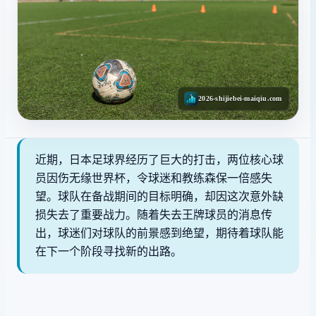
2026-shijiebei-maiqiu.com
近期，日本足球界经历了巨大的打击，两位核心球
员因伤无缘世界杯，令球迷和教练森保一倍感失
望。球队在备战期间的目标明确，却因这次意外缺
损失去了重要战力。随着失去王牌球员的消息传
出，球迷们对球队的前景感到绝望，期待着球队能
在下一个阶段寻找新的出路。