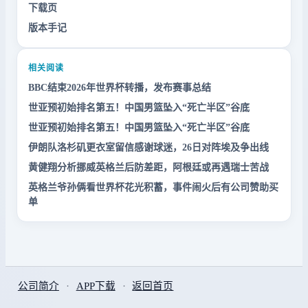
下载页
版本手记
相关阅读
BBC结束2026年世界杯转播，发布赛事总结
世亚预初始排名第五！中国男篮坠入“死亡半区”谷底
世亚预初始排名第五！中国男篮坠入“死亡半区”谷底
伊朗队洛杉矶更衣室留信感谢球迷，26日对阵埃及争出线
黄健翔分析挪威英格兰后防差距，阿根廷或再遇瑞士苦战
英格兰爷孙俩看世界杯花光积蓄，事件闹火后有公司赞助买
单
公司简介
·
APP下载
·
返回首页