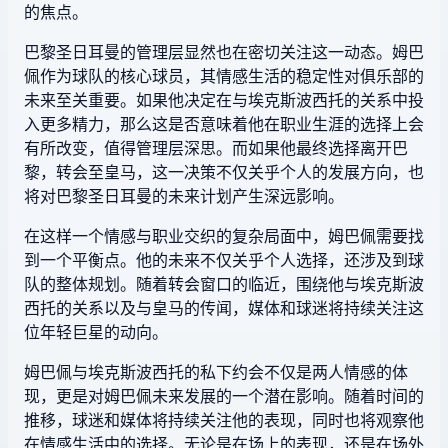
的焦点。
巴黎圣日耳曼的管理层显然也在密切关注这一动态。姆巴
佩作为球队的核心球员，其情感生活的稳定性对俱乐部的
未来至关重要。如果他决定在与埃克斯波西托的关系中投
入更多精力，那么这是否意味着他在职业生涯的选择上会
有所改变，值得管理层深思。而如果他最终选择离开巴
黎，转会至皇马，这一决策不仅关乎个人的发展方向，也
将对巴黎圣日耳曼的未来计划产生深远影响。
在这样一个情感与职业交织的复杂局面中，姆巴佩需要找
到一个平衡点。他的未来不仅关乎个人选择，还涉及到球
队的整体规划。随着转会窗口的临近，围绕他与埃克斯波
西托的关系以及与皇马的传闻，媒体和球迷将持续关注这
位年轻巨星的动向。
姆巴佩与埃克斯波西托的私下约会不仅是两人情感的体
现，更是对姆巴佩未来发展的一个潜在影响。随着时间的
推移，球迷和媒体将持续关注他的表现，同时也将观察他
在情感生活中的选择。无论是在场上的表现，还是在场外