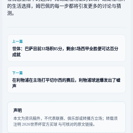
的生活选择，姆巴佩的每一步都将引发更多的讨论与猜
测。
上一篇
世体：巴萨目前33场积85分，剩余5场西甲全胜便可达百分
成就
下一篇
在利物浦在主场打平切尔西的赛后，利物浦球迷爆发出了嘘
声
声明
本文为资讯稿件，不代表联赛、俱乐部或转播方立场；转载须
注明 2026世界杯官方买球 与可核对的原文链接。