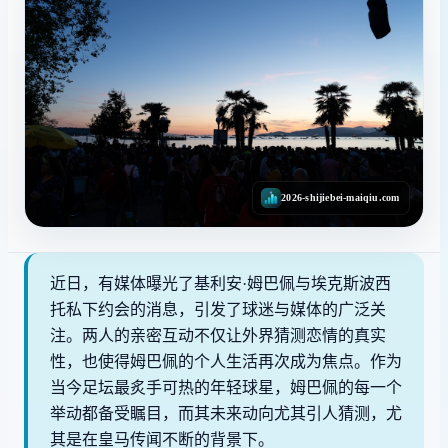
2026-shijiebei-maiqiu.com
近日，有媒体曝光了基利安·姆巴佩与埃克斯波西
托私下约会的消息，引发了球迷与媒体的广泛关
注。两人的亲密互动不仅让外界猜测恋情的真实
性，也使得姆巴佩的个人生活再次成为焦点。作为
当今足坛最炙手可热的年轻球星，姆巴佩的每一个
举动都备受瞩目，而其未来动向尤其引人猜测，尤
其是在皇马传闻不断的背景下。