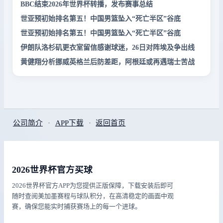
BBC结束2026年世界杯转播，发布赛事总结
世亚预初始排名第五！中国男篮坠入“死亡半区”谷底
世亚预初始排名第五！中国男篮坠入“死亡半区”谷底
伊朗队洛杉矶更衣室留信感谢球迷，26日对阵埃及争出线
黄健翔分析挪威英格兰后防差距，阿根廷或再遇瑞士苦战
公司简介
·
APP下载
·
返回首页
2026世界杯官方买球
2026世界杯官方APP为您提供正版保障，下载安装后即可
随时查阅美加墨赛程与球队积分，在高清稳定的画面中观
赛，确保您能实时捕获赛场上的每一个进球。