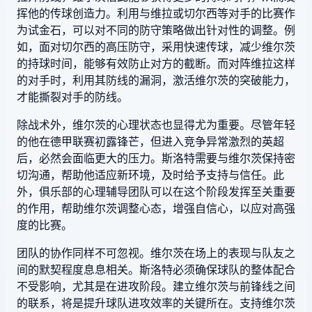
挥他的传球创造力。利用与维拉或切尔西等对手的比赛作
为试金石，可以对不同的防守策略做出针对性的调整。例
如，面对切尔西的高压防守，采用快速传球，减少维尔茨
的持球时间，能够有效防止对方的截断。而对阵维拉这样
的对手时，利用其防线的漏洞，激活维尔茨的突破能力，
才能撕裂对手的防线。
除战术外，维尔茨的心理状态也显得尤为重要。尽管年轻
的他在德甲联赛初露锋芒，但进入竞争异常激烈的英超
后，必然会面临更大的压力。斯洛特需要与维尔茨保持密
切沟通，帮助他适应新环境，及时给予支持与信任。此
外，俱乐部的心理辅导团队可以在这个阶段发挥至关重要
的作用，帮助维尔茨调整心态，增强自信心，以应对高强
度的比赛。
团队的协作同样不可忽视。维尔茨在场上的表现与队友之
间的默契程度息息相关。斯洛特必须确保球队的整体配合
不受影响，尤其是在进攻阶段。建立维尔茨与前锋线之间
的联系，将是提升球队进攻效率的关键所在。支持维尔茨