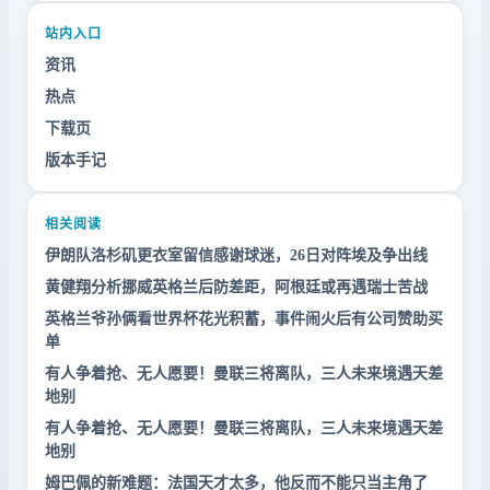
站内入口
资讯
热点
下载页
版本手记
相关阅读
伊朗队洛杉矶更衣室留信感谢球迷，26日对阵埃及争出线
黄健翔分析挪威英格兰后防差距，阿根廷或再遇瑞士苦战
英格兰爷孙俩看世界杯花光积蓄，事件闹火后有公司赞助买
单
有人争着抢、无人愿要！曼联三将离队，三人未来境遇天差
地别
有人争着抢、无人愿要！曼联三将离队，三人未来境遇天差
地别
姆巴佩的新难题：法国天才太多，他反而不能只当主角了