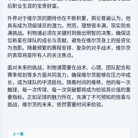
后职业生涯的宝贵财富。
外界对于维尔茨的期待也在不断积累，舆论普遍认为，他
具有成为顶级球员的潜力。然而，理想很丰满，现实则充
满挑战。利物浦必须在关键时刻做出明智的决策，确保这
位新星在球队的成长与贡献，避免在维尔茨身上的投资化
为泡影。随着频繁的赛程安排、复杂的对手战术，维尔茨
的表现将是所有人的关注焦点。
面对未来的挑战，利物浦需要在战术、心理、团队配合和
赛季规划等多方面共同发力，确保维尔茨能够在压力中成
长，成为球队的中流砥柱。随着时间的推移，他的每一次
触球、每一次传球、每一次突破都将成为检验其价值的重
要指标。正如足球的魅力所在，充满了不可预知的惊喜与
挑战，维尔茨的未来，依然需要时间来检验。
上一篇