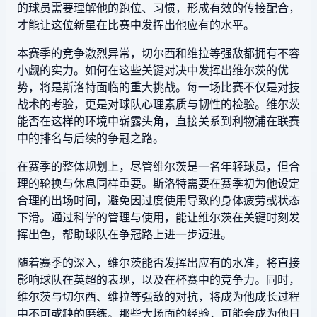
的球员需要理解他的跑位、习惯，形成有效的传接配合，
才能让这位新星在比赛中发挥出他应有的水平。
本赛季的竞争激烈异常，切尔西和维拉等强敌都拥有不容
小觑的实力。如何在这些关键对决中发挥出维尔茨的优
势，将是斯洛特面临的重大挑战。每一场比赛不仅是对技
战术的考验，更是对球队心理素质与韧性的检验。维尔茨
能否在这样的环境中崭露头角，直接关系到利物浦在联赛
中的排名与后续的争冠之路。
在赛季的整体规划上，尽管维尔茨是一名年轻球员，但合
理的轮换与休息同样重要。斯洛特需要在赛季初为他设定
合理的出场时间，避免因过度使用导致的身体疲劳或状态
下滑。通过科学的管理与使用，能让维尔茨在关键时刻发
挥出色，帮助球队在争冠路上进一步迈进。
随着赛季的深入，维尔茨能否发挥出应有的水准，将直接
影响球队在英超的表现，以及在杯赛中的竞争力。同时，
维尔茨与切尔西、维拉等强敌的对抗，将成为他成长过程
中不可或缺的磨练。那些大场面的经验，可能会成为他日