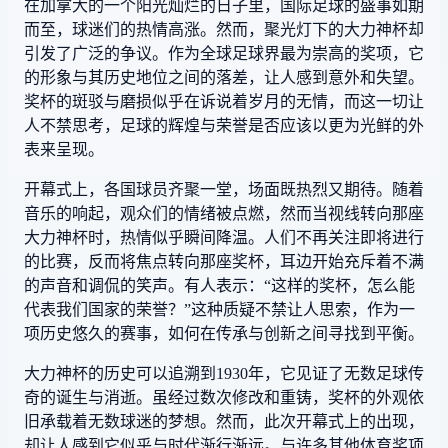
在加拿大的一个阳光灿烂的日子里，国际足球的盛事如期
而至，球迷们的热情高涨。然而，聚光灯下的大力神杯却
引发了广泛的争议。作为全球足球界最为崇高的奖项，它
的形象与其历史地位之间的落差，让人感到意外和失望。
奖杯的斑驳与磨损似乎在诉说着岁月的无情，而这一切让
人不禁思考，足球的辉煌与荣誉是否应该以更为光鲜的外
表来呈现。
开幕式上，各国球员齐聚一堂，场面既热烈又期待。随着
音乐的响起，观众们的情绪被点燃，然而当视线转向那座
大力神杯时，热情似乎瞬间降温。人们不再关注即将进行
的比赛，反而将焦点转向那座奖杯，耳边开始充斥着不满
的声音和调侃的笑声。有人表示：“这样的奖杯，怎么能
代表我们国家的荣誉？”这种质疑不禁让人思索，作为一
项历史悠久的赛事，如何在传承与创新之间寻找到平衡。
大力神杯的历史可以追溯到1930年，它见证了无数足球传
奇的诞生与消逝。虽经过数次修改和重铸，奖杯的外观依
旧承载着无数球迷的梦想。然而，此次开幕式上的出现，
却让人感到它似乎与时代渐行渐远。与许多其他体育奖项