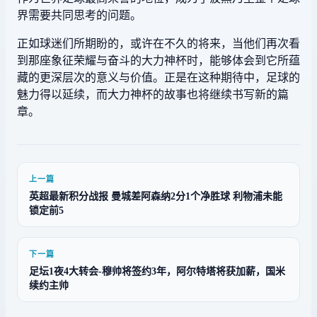
界需要共同思考的问题。
正如球迷们所期盼的，或许在不久的将来，当他们再次看
到那座象征荣耀与奋斗的大力神杯时，能够体会到它所蕴
藏的更深层次的意义与价值。正是在这种期待中，足球的
魅力得以延续，而大力神杯的故事也将继续书写新的篇
章。
上一篇
英超最新积分战报 曼城差阿森纳2分1个净胜球 利物浦未能
锁定前5
下一篇
足坛1夜4大转会-穆帅将签约3年，阿尔特塔将获加薪，国米
续约主帅