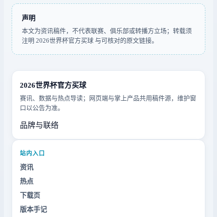
声明
本文为资讯稿件，不代表联赛、俱乐部或转播方立场；转载须
注明 2026世界杯官方买球 与可核对的原文链接。
2026世界杯官方买球
赛讯、数据与热点导读；网页端与掌上产品共用稿件源，维护窗
口以公告为准。
品牌与联络
站内入口
资讯
热点
下载页
版本手记