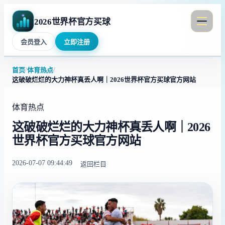
2026世界杯官方买球
打开
会员登入
立即注册
网站首页
/
/
首页
体育热点
这破破烂烂的大力神杯真丢人啊｜2026世界杯官方买球官方网站
关于2026世界杯官方买球
新闻资讯
体育热点
联系我们
这破破烂烂的大力神杯真丢人啊｜2026
世界杯官方买球官方网站
2026-07-07 09:44:49
返回栏目