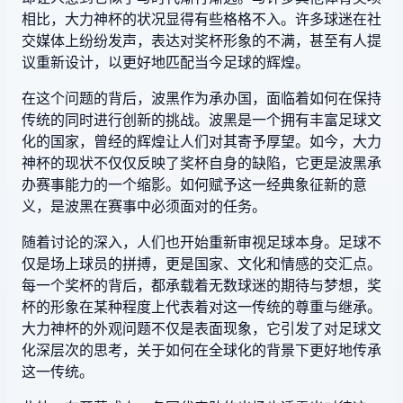
相比，大力神杯的状况显得有些格格不入。许多球迷在社
交媒体上纷纷发声，表达对奖杯形象的不满，甚至有人提
议重新设计，以更好地匹配当今足球的辉煌。
在这个问题的背后，波黑作为承办国，面临着如何在保持
传统的同时进行创新的挑战。波黑是一个拥有丰富足球文
化的国家，曾经的辉煌让人们对其寄予厚望。如今，大力
神杯的现状不仅仅反映了奖杯自身的缺陷，它更是波黑承
办赛事能力的一个缩影。如何赋予这一经典象征新的意
义，是波黑在赛事中必须面对的任务。
随着讨论的深入，人们也开始重新审视足球本身。足球不
仅是场上球员的拼搏，更是国家、文化和情感的交汇点。
每一个奖杯的背后，都承载着无数球迷的期待与梦想，奖
杯的形象在某种程度上代表着对这一传统的尊重与继承。
大力神杯的外观问题不仅是表面现象，它引发了对足球文
化深层次的思考，关于如何在全球化的背景下更好地传承
这一传统。