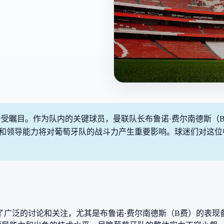
受瞩目。作为队内的关键球员，曼联队长布鲁诺·费尔南德斯（
力和领导能力将对葡萄牙队的战斗力产生重要影响。球迷们对这位
了广泛的讨论和关注，尤其是布鲁诺·费尔南德斯（B费）的表现