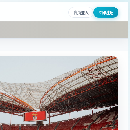
会员登入
立即注册