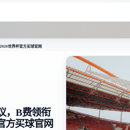
026世界杯官方买球官网
议，B费领衔
杯官方买球官网