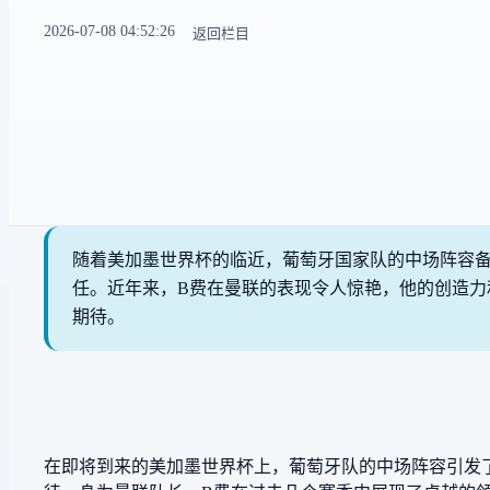
2026-07-08 04:52:26
返回栏目
随着美加墨世界杯的临近，葡萄牙国家队的中场阵容备
任。近年来，B费在曼联的表现令人惊艳，他的创造
期待。
在即将到来的美加墨世界杯上，葡萄牙队的中场阵容引发