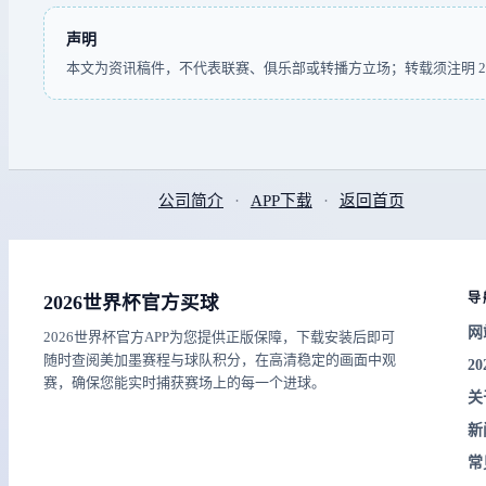
声明
本文为资讯稿件，不代表联赛、俱乐部或转播方立场；转载须注明 2
公司简介
·
APP下载
·
返回首页
导
2026世界杯官方买球
网
2026世界杯官方APP为您提供正版保障，下载安装后即可
随时查阅美加墨赛程与球队积分，在高清稳定的画面中观
2
赛，确保您能实时捕获赛场上的每一个进球。
关
新
常