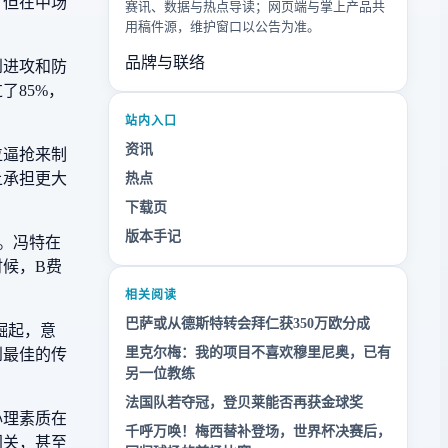
，但在中场
赛讯、数据与热点导读；网页端与掌上产品共
用稿件源，维护窗口以公告为准。
品牌与联络
到进攻和防
了85%，
站内入口
资讯
位逼抢来制
上承担更大
热点
下载页
版本手记
。冯特在
候，B费
相关阅读
巴萨或从德斯特转会拜仁获350万欧分成
崛起，意
里克尔梅：我的项目不喜欢穆里尼奥，已有
到最佳的传
另一位教练
法国队若夺冠，登贝莱能否再获金球奖
心理素质在
千呼万唤！梅西替补登场，世界杯决赛后，
闯关，甚至