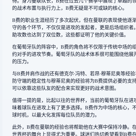
待。身为曼联队长，B费在过去几个赛季中展现了卓越的
的战术布置与执行力上，B费无疑是不可或缺的核心。
B费的职业生涯经历了多次起伏，但在曼联的表现使他逐
守的各个环节，不仅仅是进攻的发起者，更是后场组织者。
助攻数也达到了双位数，这些都证明了他的关键价值。
在葡萄牙队的阵容中，B费的角色将不仅限于传统中场的
约对手的进攻节奏。葡萄牙队的战术体系很可能围绕他展
的压力。
与B费并肩作战的还有德克尔·冯特、若昂·穆蒂尼奥等经
防守端的稳定性与穆蒂尼奥的经验将为B费提供必要的支
可以依靠这些队友的配合来实现更好的战术意图。
值得一提的是，比起以往的世界杯，当前的葡萄牙队在进
味着球队在进攻上有了更多选择。B费作为中场的核心，
球时机，以最大化发挥每位队员的潜力。
此外，B费在曼联的经验也将帮助他在大赛中保持冷静。
世界杯的舞台上显得尤为重要。球迷们热切希望看到B费