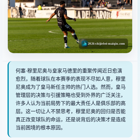
2026-shijiebei-maiqiu.com
何塞·穆里尼奥与皇家马德里的重聚传闻近日愈演
愈烈，随着球队在本赛季的表现不尽如人意，穆里
尼奥成为了皇马新任主帅的热门人选。然而，皇马
管理层的决策与引援策略也受到外界的广泛关注，
许多人认为当前局势下的最大责任人是俱乐部的高
层。这一切让人不禁思考，穆里尼奥的回归是否能
真正改变球队的命运，还是说背后的决策才是造成
当前困境的根本原因。