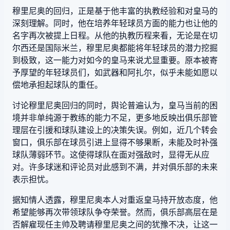
穆里尼奥的回归，正是基于他丰富的执教经验和对皇马的
深刻理解。同时，他在培养年轻球员方面的能力也让他的
名字再次被提上日程。从他的执教历程来看，无论是在切
尔西还是国际米兰，穆里尼奥都能将年轻球员的潜力挖掘
到极致，这一能力对如今的皇马来说尤显重要。原本被寄
予厚望的年轻球员们，如武器和阿扎尔，似乎未能如愿以
偿地承担起球队的重任。
讨论穆里尼奥回归的同时，舆论普遍认为，皇马当前的困
境并非单纯源于教练的能力不足，更多地反映出俱乐部管
理层在引援和球队建设上的决策失误。例如，近几个转会
窗口，俱乐部在球员引进上显得不够果断，未能及时补强
球队薄弱环节。这使得球队在面对强敌时，显得无从应
对。许多球迷和评论员对此感到不满，并对俱乐部的未来
表示担忧。
据知情人透露，穆里尼奥本人对重返皇马持开放态度，他
希望能够再次带领球队争夺荣誉。然而，俱乐部高层在是
否解雇现任主帅及聘请穆里尼奥之间的犹豫不决，让这一