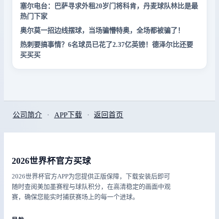
塞尔电台：巴萨寻求外租20岁门将科肯，丹麦球队林比是最
热门下家
奥尔莫一招边线摆球，当场骗懵特奥，全场都被骗了！
热刺要搞事情？6名球员已花了2.37亿英镑！德泽尔比还要
买买买
公司简介
·
APP下载
·
返回首页
2026世界杯官方买球
2026世界杯官方APP为您提供正版保障，下载安装后即可
随时查阅美加墨赛程与球队积分，在高清稳定的画面中观
赛，确保您能实时捕获赛场上的每一个进球。