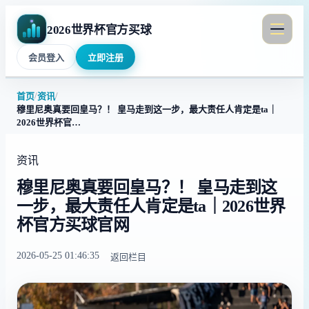
2026世界杯官方买球
打开
会员登入
立即注册
网站首页
/
/
首页
资讯
穆里尼奥真要回皇马？！ 皇马走到这一步，最大责任人肯定是ta｜
关于2026世界杯官方买球
2026世界杯官…
新闻资讯
资讯
联系我们
穆里尼奥真要回皇马？！ 皇马走到这
一步，最大责任人肯定是ta｜2026世界
杯官方买球官网
2026-05-25 01:46:35
返回栏目