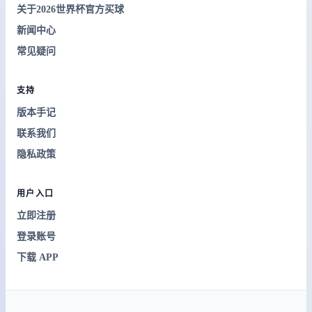
关于2026世界杯官方买球
新闻中心
常见疑问
支持
版本手记
联系我们
隐私政策
用户入口
立即注册
登录账号
下载 APP