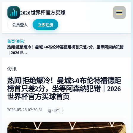
2026世界杯官方买球
打开
会员登入
立即注册
网站首页
/
/
首页
资讯
热闻|拒绝爆冷！曼城3-0布伦特福德距榜首只差2分，坐等阿森纳犯错
关于2026世界杯官方买球
｜2026世…
新闻资讯
资讯
联系我们
热闻|拒绝爆冷！曼城3-0布伦特福德距
榜首只差2分，坐等阿森纳犯错｜2026
世界杯官方买球首页
2026-05-28 02:30:31
返回栏目