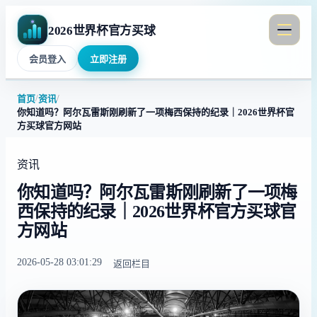
2026世界杯官方买球
打开
会员登入
立即注册
网站首页
/
/
首页
资讯
你知道吗？阿尔瓦雷斯刚刷新了一项梅西保持的纪录｜2026世界杯官
关于2026世界杯官方买球
方买球官方网站
新闻资讯
资讯
联系我们
你知道吗？阿尔瓦雷斯刚刷新了一项梅
西保持的纪录｜2026世界杯官方买球官
方网站
2026-05-28 03:01:29
返回栏目