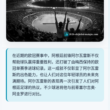
2026-shijiebei-maiqiu.com
在近期的欧冠赛事中，阿根廷前锋阿尔瓦雷斯不仅
帮助球队赢得重要胜利，还打破了由梅西保持的欧
冠单赛季进球纪录。这一成就不仅彰显了阿尔瓦雷
斯的出色能力，也让人们对这位年轻球员的未来充
满期待。阿尔瓦雷斯的表现再一次引发了人们对阿
根廷足球的热议，不少球迷将他与前辈塞尔吉奥·
阿圭罗进行对比。