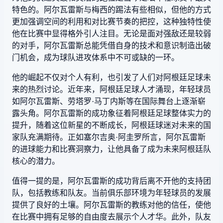
特色的。阿尔瓦雷斯与梅西的踢法有些相似，但他的方式
更加强调空间的利用和对比赛节奏的把控，这种独特性使
他在比赛中显得格外引人注目。无论是面对强敌还是较弱
的对手，阿尔瓦雷斯总能凭借自身的技术和意识制造出破
门机会，成为球队进攻体系中不可或缺的一环。
他的崛起不仅对个人有利，也引发了人们对阿根廷足球未
来的热烈讨论。近年来，阿根廷足球人才涌现，年轻球员
如阿尔瓦雷斯、劳塔罗·马丁内斯等在国际舞台上逐渐崭
露头角。阿尔瓦雷斯的成功象征着阿根廷足球整体实力的
提升，随着这位新星的不断成长，阿根廷球迷对未来的国
家队充满期待。正如塞尔吉奥·阿圭罗所言，阿尔瓦雷斯
的进球能力和比赛洞察力，让他具备了成为未来阿根廷队
核心的潜力。
值得一提的是，阿尔瓦雷斯的成功背后离不开他的支持团
队，包括教练和队友。当前俱乐部环境为年轻球员的发展
提供了良好的土壤。阿尔瓦雷斯的教练对他的信任，使他
在比赛中拥有足够的自由度去展示个人才华。此外，队友