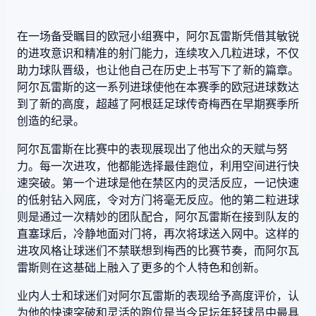
在一场备受瞩目的欧冠小组赛中，阿尔瓦雷斯凭借其敏锐
的进攻意识和精准的射门能力，连续攻入几粒进球，不仅
助力球队晋级，也让他自己在历史上书写下了新的篇章。
阿尔瓦雷斯的这一系列进球使他在本赛季的欧冠进球数达
到了新的高度，超越了阿根廷足球传奇梅西在早期赛季所
创造的纪录。
阿尔瓦雷斯在比赛中的表现展现出了他出众的天赋与努
力。每一次进攻，他都能选择最佳跑位，利用空间进行快
速突破。第一个进球是他在禁区内的灵活反应，一记快速
的低射钻入网底，令对方门将毫无反应。他的第二粒进球
则是通过一次精妙的团队配合，阿尔瓦雷斯在接到队友的
直塞球后，冷静地面对门将，再次将球送入网中。这样的
进攻风格让球迷们不禁联想到梅西的比赛节奏，而阿尔瓦
雷斯则在这基础上融入了更多的个人特色和创新。
业内人士和球迷们对阿尔瓦雷斯的表现给予高度评价，认
为他的快速突破和灵活的跑位是当今足坛年轻球员中最具