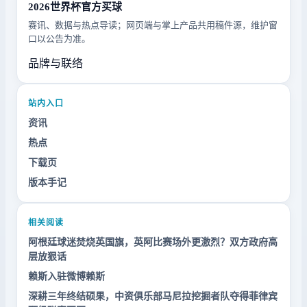
2026世界杯官方买球
赛讯、数据与热点导读；网页端与掌上产品共用稿件源，维护窗
口以公告为准。
品牌与联络
站内入口
资讯
热点
下载页
版本手记
相关阅读
阿根廷球迷焚烧英国旗，英阿比赛场外更激烈？双方政府高
层放狠话
赖斯入驻微博赖斯
深耕三年终结硕果，中资俱乐部马尼拉挖掘者队夺得菲律宾