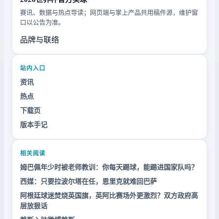
赛讯、数据与热点导读；网页端与掌上产品共用稿件源，维护窗
口以公告为准。
品牌与联络
站内入口
资讯
热点
下载页
版本手记
相关阅读
姆巴佩年少时被老师教训：你每天踢球，能踢进国家队吗？
西媒：只要拉波尔塔在任，恩里克就难回巴萨
阿根廷球迷焚烧英国旗，英阿比赛场外更激烈？双方政府高
层放狠话