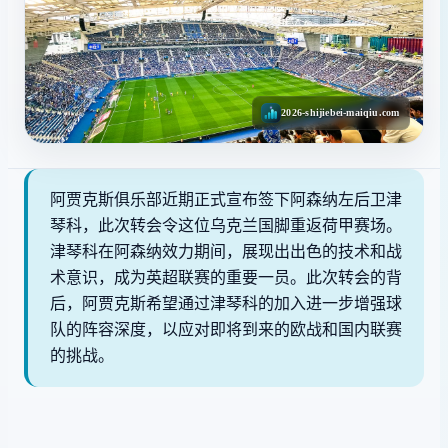
2026-shijiebei-maiqiu.com
阿贾克斯俱乐部近期正式宣布签下阿森纳左后卫津
琴科，此次转会令这位乌克兰国脚重返荷甲赛场。
津琴科在阿森纳效力期间，展现出出色的技术和战
术意识，成为英超联赛的重要一员。此次转会的背
后，阿贾克斯希望通过津琴科的加入进一步增强球
队的阵容深度，以应对即将到来的欧战和国内联赛
的挑战。