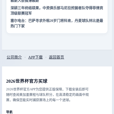
赖斯入驻微博赖斯
深耕三年终结硕果，中资俱乐部马尼拉挖掘者队夺得菲律宾
顶级联赛冠军
塞尔电台：巴萨寻求外租20岁门将科肯，丹麦球队林比是最
热门下家
公司简介
·
APP下载
·
返回首页
2026世界杯官方买球
2026世界杯官方APP为您提供正版保障，下载安装后即可
随时查阅美加墨赛程与球队积分，在高清稳定的画面中观
赛，确保您能实时捕获赛场上的每一个进球。
导航