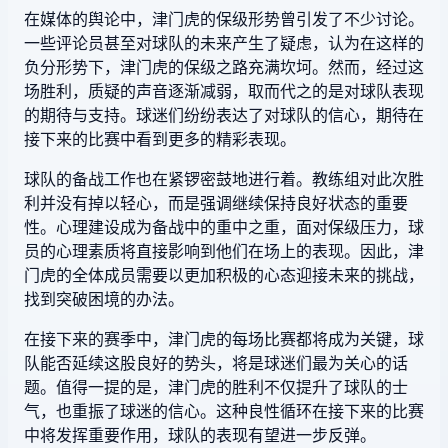
在媒体的舆论中，津门虎的保级形势曾引发了不少讨论。
一些评论员甚至对球队的未来产生了疑虑，认为在这样的
负分形势下，津门虎的保级之路充满坎坷。然而，经过这
场胜利，质疑的声音逐渐减弱，取而代之的是对球队表现
的期待与支持。球迷们纷纷表达了对球队的信心，期待在
接下来的比赛中看到更多的精彩表现。
球队的备战工作也在紧锣密鼓地进行着。教练组对此次胜
利并没有掉以轻心，而是强调继续保持良好状态的重要
性。心理建设成为备战中的重中之重，面对保级压力，球
员的心理素质将直接影响到他们在场上的表现。因此，津
门虎的全体成员需要以更加积极的心态迎接未来的挑战，
找到突破困境的办法。
在接下来的赛季中，津门虎的每场比赛都将成为关键，球
队能否延续这股良好的势头，将是球迷们最为关心的话
题。值得一提的是，津门虎的胜利不仅提升了球队的士
气，也重振了球迷的信心。这种良性循环在接下来的比赛
中将发挥重要作用，球队的表现有望进一步反弹。