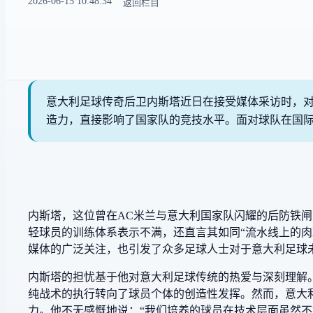
2026-06-15 10:48:34
返回栏目
意大利足球传奇后卫内斯塔近日在接受媒体采访时，对
造力，直接影响了国家队的竞技水平。面对球队在国
内斯塔，这位曾在AC米兰与意大利国家队闪耀的后防铁
轻球员的训练体系表示不满，还直言其如同“流水线上的肉
媒体的广泛关注，也引发了众多足球人士对于意大利足球
内斯塔的担忧基于他对意大利足球传统的热爱与深刻理解
纯战术的执行转向了球员个体的创造性发挥。然而，意大
力。他不无感慨地说：“我们培养的球员在技术层面虽然