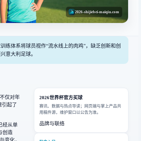
2026-shijiebei-maiqiu.com
训练体系将球员视作“流水线上的肉鸡”，缺乏创新和创
振兴意大利足球。
不仅对年
2026世界杯官方买球
速引起了
赛讯、数据与热点导读；网页端与掌上产品共
用稿件源，维护窗口以公告为准。
品牌与联络
已经从单
与创造
与变化，