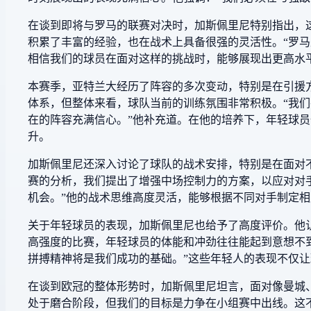
在谈到即将与罗马的联赛对决时，加斯佩里尼特别指出，
积累了丰富的经验，也在战术上具备很强的灵活性。“罗
相信我们的球员在面对这样的挑战时，能够展现出更高水
本赛季，亚特兰大经历了阵容的多次变动，特别是在引援
体系，但整体来看，球队当前的训练氛围非常积极。“我
在的阵容充满信心。”他补充道。在他的培养下，年轻球
升。
加斯佩里尼还深入讨论了球队的战术安排，特别是在面对
赛的分析，我们提出了增强中场控制力的方案，以应对对
机会。”他的战术思维高度灵活，能够根据不同对手制定
关于年轻球员的表现，加斯佩里尼也给予了高度评价。他
高强度的比赛，年轻球员的体能和冲劲往往能起到意想不
拼搏精神将是我们成功的基础。”这些年轻人的表现不仅
在谈到欧冠的整体形势时，加斯佩里尼坦言，面对像曼城
处于磨合阶段，但我们的目标是力争在小组赛中出线。这