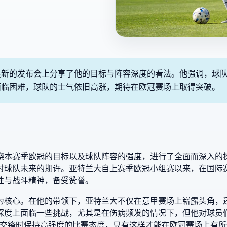
最新的发布会上分享了他的目标与阵容深度的看法。他强调，球
面临困难，球队的士气依旧高涨，期待在欧冠赛场上取得突破。
绕本赛季欧冠的目标以及球队阵容的强度，进行了全面而深入的
对球队未来的期许。亚特兰大自上赛季欧冠小组赛以来，在国际
性与战斗精神，备受赞誉。
为核心。在他的带领下，亚特兰大不仅在意甲赛场上崭露头角，
深度上面临一些挑战，尤其是在伤病频发的情况下，但他对球员
交锋时保持高强度的比赛态度，只有这样才能在欧冠赛场上有所