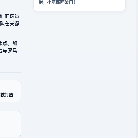
射，小基耶萨破门！
们的球员
队在关键
焦点。加
着与罗马
。
联被打脸