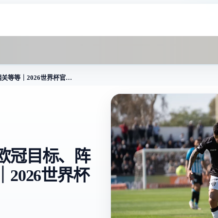
等等｜2026世界杯官…
欧冠目标、阵
2026世界杯