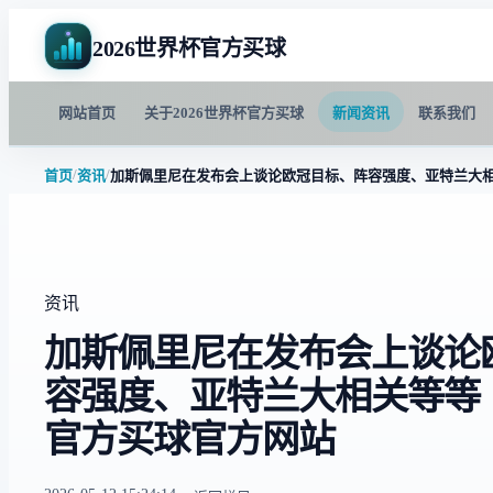
2026世界杯官方买球
网站首页
关于2026世界杯官方买球
新闻资讯
联系我们
/
/
首页
资讯
加斯佩里尼在发布会上谈论欧冠目标、阵容强度、亚特兰大相关
资讯
加斯佩里尼在发布会上谈论
容强度、亚特兰大相关等等｜
官方买球官方网站