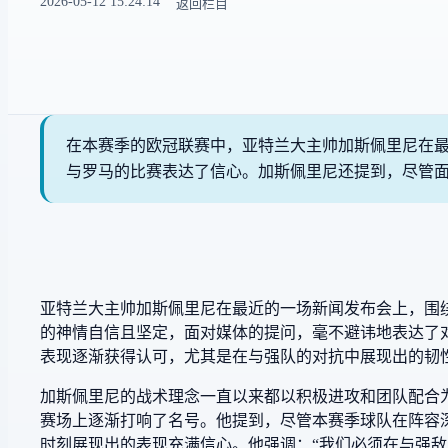
2026-05-12 15:24:14
返回栏目
在本赛季的欧冠联赛中，亚特兰大主帅加斯佩里尼在
与罗马的比赛表达了信心。加斯佩里尼还提到，尽管
亚特兰大主帅加斯佩里尼在最近的一场新闻发布会上，围
的神情自信且坚定，面对媒体的提问，毫不避讳地表达了
表现逐渐获得认可，尤其是在与强队的对抗中展现出的韧
加斯佩里尼的战术理念一直以来都以积极进攻和团队配合
赛场上逐渐打响了名号。他提到，尽管本赛季球队在阵容
时刻展现出的表现充满信心。他强调：“我们必须在与强敌