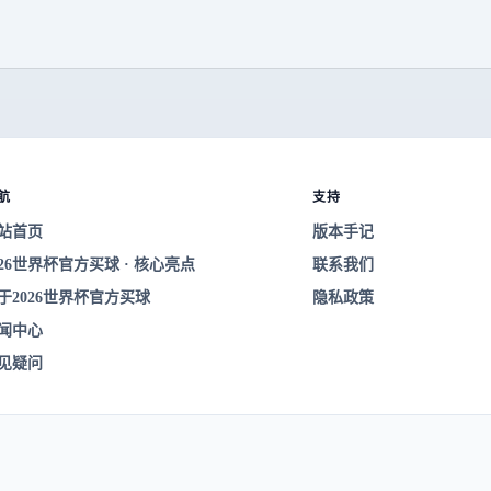
航
支持
站首页
版本手记
026世界杯官方买球 · 核心亮点
联系我们
于2026世界杯官方买球
隐私政策
闻中心
见疑问