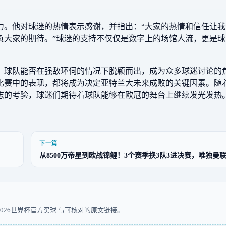
力。他对球迷的热情表示感谢，并指出：“大家的热情和信任让我
负大家的期待。”球迷的支持不仅仅是数字上的场馆人流，更是球
。球队能否在强敌环伺的情况下脱颖而出，成为众多球迷讨论的
比赛中的表现，都将成为决定亚特兰大未来成败的关键因素。随
志的考验，球迷们期待着球队能够在欧冠的舞台上继续发光发热
下一篇
从8500万帝星到欧战锦鲤！3个赛季换3队3进决赛，唯独曼
026世界杯官方买球 与可核对的原文链接。