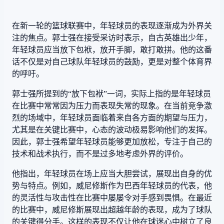
在新一轮的篮球联赛中，年轻球员的表现逐渐成为外界关
注的焦点。郭士强在接受采访时表示，自古英雄出少年，
年轻球员应当放下包袱，放开手脚，敢打敢拼。他的这番
话不仅是对自己球队年轻球员的鼓励，更是对整个体育界
的呼吁。
郭士强所提到的“放下包袱”一词，实际上指的是年轻球员
在比赛中常常因为压力而表现失常的现象。在当前竞争激
烈的场域中，年轻球员面临着来自各方面的期望与压力，
尤其是在关键比赛中，心态的波动极易影响他们的发挥。
因此，郭士强希望年轻球员能够更加放松，专注于自己的
技术和战术执行，而不是过多地考虑外界的评价。
他指出，年轻球员在场上应当大胆尝试，展现出自身的优
势与特点。例如，威尼修斯作为巴西年轻球员的代表，他
的灵活性与攻击性在比赛中屡屡令对手感到畏惧。在最近
的比赛中，威尼修斯展现出超越年龄的表现，成为了球队
的关键得分手。这样的表现不仅让他在球迷心中树立了良