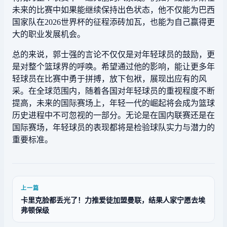
未来的比赛中如果能继续保持出色状态，他不仅能为巴西
国家队在2026世界杯的征程添砖加瓦，也能为自己赢得更
大的职业发展机会。
总的来说，郭士强的言论不仅仅是对年轻球员的鼓励，更
是对整个篮球界的呼唤。希望通过他的影响，能让更多年
轻球员在比赛中勇于拼搏，放下包袱，展现出应有的风
采。在全球范围内，随着各国对年轻球员的重视程度不断
提高，未来的国际赛场上，年轻一代的崛起将会成为篮球
历史进程中不可忽视的一部分。无论是在国内联赛还是在
国际赛场，年轻球员的表现都将是检验球队实力与潜力的
重要标准。
上一篇
卡里克脸都丢光了！力推爱徒加盟曼联，结果人家宁愿去埃
弗顿保级