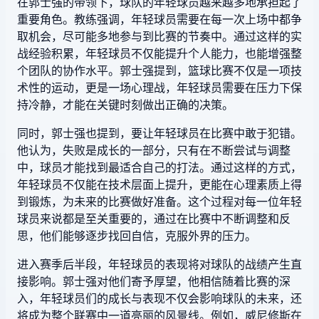
在郭士强的带领下，球队的年轻球员越来越多地承担起了
重要角色。教练强调，年轻球员需要在每一次上场中都争
取机会，尽可能多地参与到比赛的节奏中。通过这样的实
战经验积累，年轻球员不仅能提升个人能力，也能增强整
个团队的协作水平。郭士强提到，篮球比赛不仅是一项技
术性的运动，更是一场心理战，年轻球员需要在压力下保
持冷静，才能在关键时刻做出正确的决策。
同时，郭士强也提到，要让年轻球员在比赛中敢于犯错。
他认为，失败是成长的一部分，只有在不断尝试与调整
中，球员才能找到最适合自己的打法。通过这样的方式，
年轻球员不仅能在技术层面上提升，更能在心理素质上得
到锻炼，为未来的比赛做好准备。这个过程对每一位年轻
球员来说都是至关重要的，通过在比赛中不断调整和反
思，他们能够逐步找回自信，克服外界的压力。
进入赛季后半段，年轻球员的表现将对球队的战绩产生直
接影响。郭士强对他们寄予厚望，他相信随着比赛的深
入，年轻球员们的成长与表现不仅会影响球队的未来，还
将成为整个联赛中一道亮丽的风景线。例如，威尼修斯在