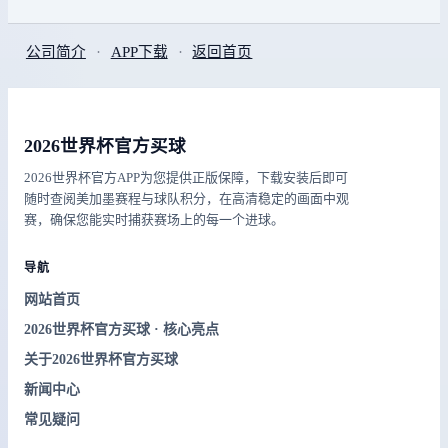
公司简介
·
APP下载
·
返回首页
2026世界杯官方买球
2026世界杯官方APP为您提供正版保障，下载安装后即可
随时查阅美加墨赛程与球队积分，在高清稳定的画面中观
赛，确保您能实时捕获赛场上的每一个进球。
导航
网站首页
2026世界杯官方买球 · 核心亮点
关于2026世界杯官方买球
新闻中心
常见疑问