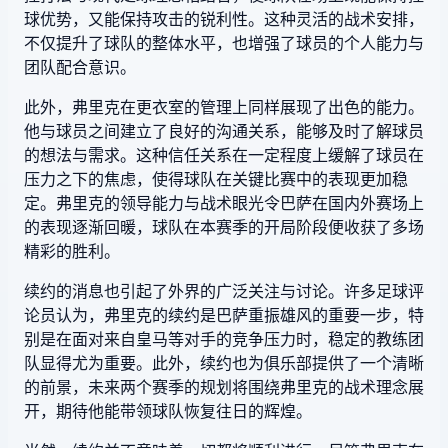
球优势，又能保持攻击的锐利性。这种灵活的战术安排，
不仅提升了球队的整体水平，也增强了球员的个人能力与
团队配合意识。
此外，弗里克在更衣室的管理上同样展现了出色的能力。
他与球员之间建立了良好的沟通关系，能够及时了解球员
的想法与需求。这种信任关系在一定程度上缓解了球员在
压力之下的焦虑，使得球队在关键比赛中的表现更加稳
定。弗里克的领导能力与战术眼光令巴萨在国内外赛场上
的表现逐渐回暖，球队在本赛季的开局阶段便收获了多场
精彩的胜利。
续约的消息也引起了外界的广泛关注与讨论。许多足球评
论员认为，弗里克的续约是巴萨重振雄风的重要一步，特
别是在面对来自皇马等对手的竞争压力时，稳定的教练团
队显得尤为重要。此外，续约也为俱乐部提供了一个清晰
的前景，未来两个赛季的规划将围绕弗里克的战术理念展
开，期待他能带领球队恢复往日的辉煌。