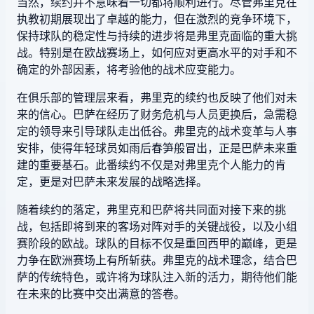
当然，续约并不意味着一切都将顺利进行。尽管弗里克在
执教初期展现出了卓越的能力，但在激烈的竞争环境下，
保持球队的稳定性与持续的进步将是弗里克面临的重大挑
战。特别是在欧战赛场上，如何应对更高水平的对手和不
确定的外部因素，将考验他的战术应变能力。
在俱乐部的管理层来看，弗里克的续约也反映了他们对未
来的信心。巴萨在经历了财务危机与人员更换后，急需稳
定的领导来引导球队走出低谷。弗里克的战术变革与人事
安排，使得年轻球员如雨后春笋般冒出，正是巴萨未来重
建的重要基石。此番续约不仅是对弗里克个人能力的肯
定，更是对巴萨未来发展的战略选择。
随着续约的落定，弗里克和巴萨将共同面对接下来的挑
战，包括即将到来的客场对阵对手的关键战役，以及小组
赛阶段的欧战。球队的目标不仅是重回西甲的巅峰，更是
力争在欧洲赛场上有所斩获。弗里克的战术理念，结合巴
萨的传统特色，或许将为球队注入新的活力，期待他们能
在未来的比赛中交出满意的答卷。