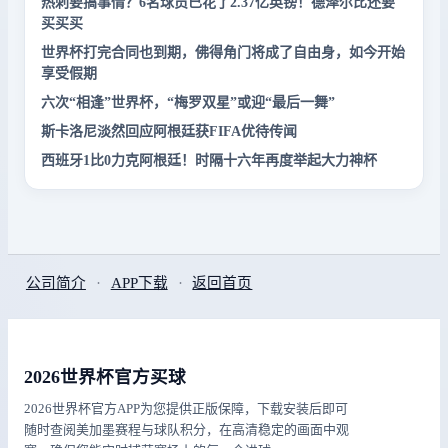
热刺要搞事情？6名球员已花了2.37亿英镑！德泽尔比还要
买买买
世界杯打完合同也到期，佛得角门将成了自由身，如今开始
享受假期
六次“相逢”世界杯，“梅罗双星”或迎“最后一舞”
斯卡洛尼淡然回应阿根廷获FIFA优待传闻
西班牙1比0力克阿根廷！时隔十六年再度举起大力神杯
公司简介
·
APP下载
·
返回首页
2026世界杯官方买球
2026世界杯官方APP为您提供正版保障，下载安装后即可
随时查阅美加墨赛程与球队积分，在高清稳定的画面中观