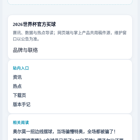
2026世界杯官方买球
赛讯、数据与热点导读；网页端与掌上产品共用稿件源，维护窗
口以公告为准。
品牌与联络
站内入口
资讯
热点
下载页
版本手记
相关阅读
奥尔莫一招边线摆球，当场骗懵特奥，全场都被骗了！