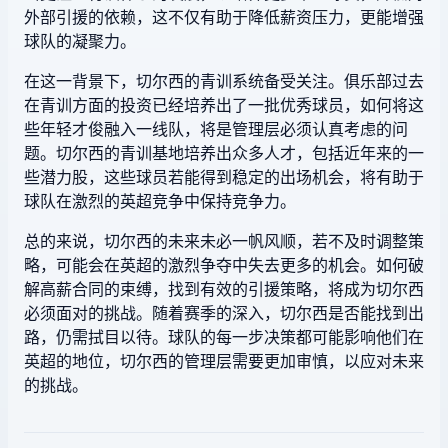
外部引援的依赖，这不仅有助于降低薪资压力，更能增强
球队的凝聚力。
在这一背景下，切尔西的青训系统备受关注。俱乐部过去
在青训方面的投资已经培养出了一批优秀球员，如何将这
些年轻才俊融入一线队，将是管理层必须认真考虑的问
题。切尔西的青训基地培养出众多人才，包括近年来的一
些潜力股，这些球员若能得到稳定的出场机会，将有助于
球队在激烈的英超竞争中保持竞争力。
总的来说，切尔西的未来未必一帆风顺，若不及时调整策
略，可能会在英超的激烈争夺中失去更多的机会。如何破
解高薪合同的束缚，找到有效的引援策略，将成为切尔西
必须面对的挑战。随着赛季的深入，切尔西是否能找到出
路，仍需拭目以待。球队的每一步决策都可能影响他们在
英超的地位，切尔西的管理层需要更加审慎，以应对未来
的挑战。