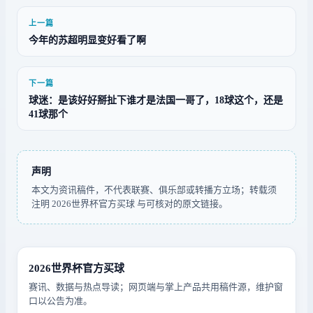
上一篇
今年的苏超明显变好看了啊
下一篇
球迷：是该好好掰扯下谁才是法国一哥了，18球这个，还是
41球那个
声明
本文为资讯稿件，不代表联赛、俱乐部或转播方立场；转载须
注明 2026世界杯官方买球 与可核对的原文链接。
2026世界杯官方买球
赛讯、数据与热点导读；网页端与掌上产品共用稿件源，维护窗
口以公告为准。