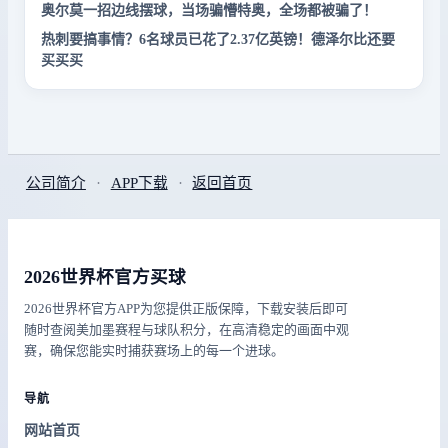
奥尔莫一招边线摆球，当场骗懵特奥，全场都被骗了！
热刺要搞事情？6名球员已花了2.37亿英镑！德泽尔比还要
买买买
公司简介
·
APP下载
·
返回首页
2026世界杯官方买球
2026世界杯官方APP为您提供正版保障，下载安装后即可
随时查阅美加墨赛程与球队积分，在高清稳定的画面中观
赛，确保您能实时捕获赛场上的每一个进球。
导航
网站首页