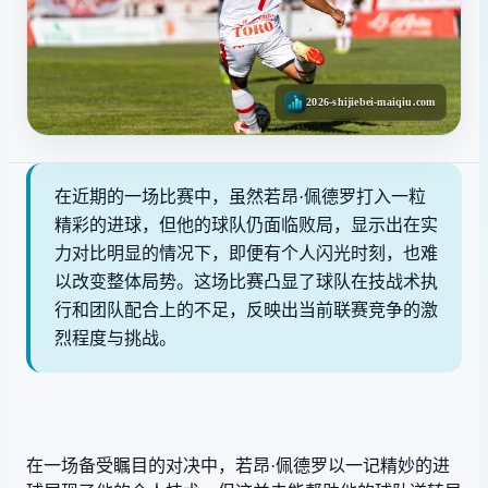
2026-shijiebei-maiqiu.com
在近期的一场比赛中，虽然若昂·佩德罗打入一粒
精彩的进球，但他的球队仍面临败局，显示出在实
力对比明显的情况下，即便有个人闪光时刻，也难
以改变整体局势。这场比赛凸显了球队在技战术执
行和团队配合上的不足，反映出当前联赛竞争的激
烈程度与挑战。
在一场备受瞩目的对决中，若昂·佩德罗以一记精妙的进