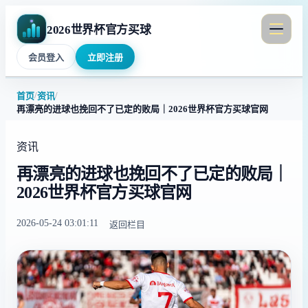
2026世界杯官方买球
打开
会员登入
立即注册
网站首页
/
/
首页
资讯
再漂亮的进球也挽回不了已定的败局｜2026世界杯官方买球官网
关于2026世界杯官方买球
新闻资讯
资讯
联系我们
再漂亮的进球也挽回不了已定的败局｜
2026世界杯官方买球官网
2026-05-24 03:01:11
返回栏目