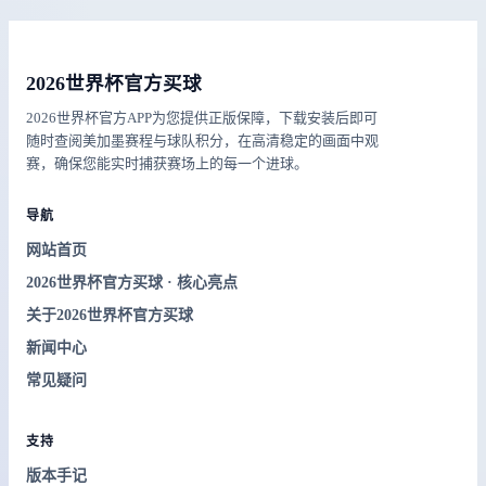
2026世界杯官方买球
2026世界杯官方APP为您提供正版保障，下载安装后即可
随时查阅美加墨赛程与球队积分，在高清稳定的画面中观
赛，确保您能实时捕获赛场上的每一个进球。
导航
网站首页
2026世界杯官方买球 · 核心亮点
关于2026世界杯官方买球
新闻中心
常见疑问
支持
版本手记