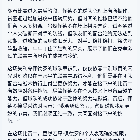
随着比赛进入最后阶段，佩德罗的球队心理上有所振作，
试图通过增加进攻来扭转局势，但时间的推移已经不给他
们留下太多机会。虽然佩德罗在场上拼命奔跑，试图通过
个人突破撕开对手的防线，但队友们的配合始终无法达到
预期，进攻端的表现依旧乏力。对手则稳扎稳打，将防守
阵型收缩，牢牢守住了胜利的果实，展示了他们在竞争激
烈的联赛中所具备的成熟与冷静。
这场失利令佩德罗的球队意识到，仅仅依靠个别球员的闪
光时刻难以在高水平的联赛中取得胜利。他们需要在团队
配合与战术执行上付出更多努力，才能在接下来的比赛中
有效应对各种挑战。尽管佩德罗在个人技术上具备卓越的
能力，但球队的成功依赖于整体的努力与默契。赛后，佩
德罗接受采访时表示：“我会继续努力，帮助球队找到更
好的节奏，我们必须团结一致，共同面对接下来的挑
战。”
在这场比赛中，虽然若昂·佩德罗的个人表现确实抢眼，