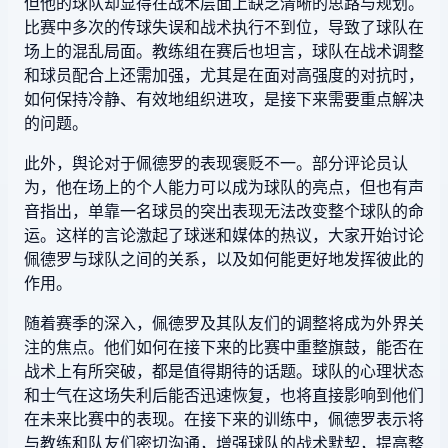
但他的球队却显得在战术层面上缺乏清晰的思路与规划。
比赛中多次的传球失误和战术执行不到位，导致了球队在
场上的混乱局面。教练组在赛后也坦言，球队在战术调整
和球员配合上还需加强，尤其是在面对高强度的对抗时，
如何保持冷静、有效地组织进攻，是接下来需要重点解决
的问题。
此外，舆论对于佩德罗的表现褒贬不一。部分评论员认
为，他在场上的个人能力可以成为球队的亮点，但也有声
音指出，单靠一名球员的突出表现无法改变整个球队的命
运。这样的言论激起了球迷和媒体的热议，大家开始讨论
佩德罗与球队之间的关系，以及如何能更好地发挥彼此的
作用。
随着赛季的深入，佩德罗及其队友们的调整将成为外界关
注的焦点。他们如何在接下来的比赛中重整旗鼓，能否在
战术上有所突破，都是值得期待的话题。球队的心理状态
和士气在这场失利后能否迅速恢复，也将直接影响到他们
在未来比赛中的表现。在接下来的训练中，佩德罗表示将
与教练和队友们密切沟通，增强球队的战术默契，提高整