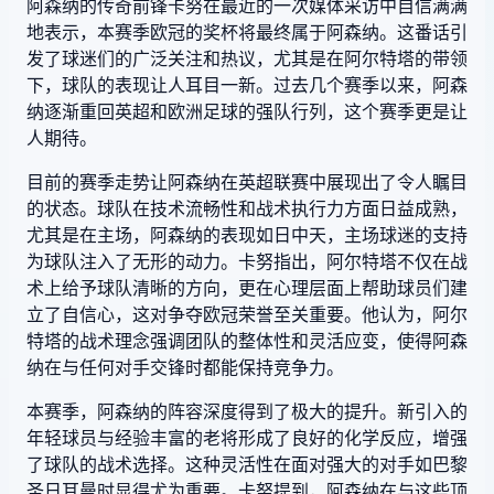
阿森纳的传奇前锋卡努在最近的一次媒体采访中自信满满
地表示，本赛季欧冠的奖杯将最终属于阿森纳。这番话引
发了球迷们的广泛关注和热议，尤其是在阿尔特塔的带领
下，球队的表现让人耳目一新。过去几个赛季以来，阿森
纳逐渐重回英超和欧洲足球的强队行列，这个赛季更是让
人期待。
目前的赛季走势让阿森纳在英超联赛中展现出了令人瞩目
的状态。球队在技术流畅性和战术执行力方面日益成熟，
尤其是在主场，阿森纳的表现如日中天，主场球迷的支持
为球队注入了无形的动力。卡努指出，阿尔特塔不仅在战
术上给予球队清晰的方向，更在心理层面上帮助球员们建
立了自信心，这对争夺欧冠荣誉至关重要。他认为，阿尔
特塔的战术理念强调团队的整体性和灵活应变，使得阿森
纳在与任何对手交锋时都能保持竞争力。
本赛季，阿森纳的阵容深度得到了极大的提升。新引入的
年轻球员与经验丰富的老将形成了良好的化学反应，增强
了球队的战术选择。这种灵活性在面对强大的对手如巴黎
圣日耳曼时显得尤为重要。卡努提到，阿森纳在与这些顶