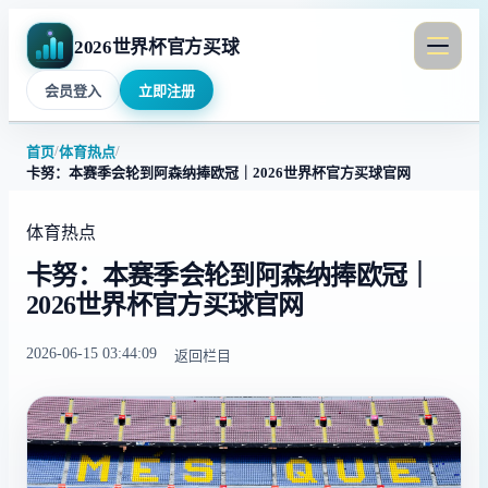
2026世界杯官方买球
打开
会员登入
立即注册
网站首页
/
/
首页
体育热点
卡努：本赛季会轮到阿森纳捧欧冠｜2026世界杯官方买球官网
关于2026世界杯官方买球
新闻资讯
体育热点
联系我们
卡努：本赛季会轮到阿森纳捧欧冠｜
2026世界杯官方买球官网
2026-06-15 03:44:09
返回栏目