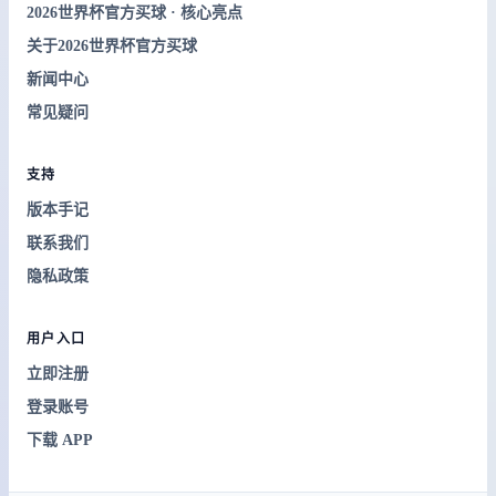
2026世界杯官方买球 · 核心亮点
关于2026世界杯官方买球
新闻中心
常见疑问
支持
版本手记
联系我们
隐私政策
用户入口
立即注册
登录账号
下载 APP