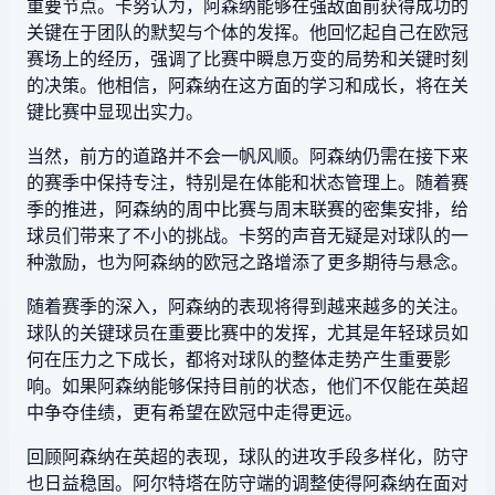
重要节点。卡努认为，阿森纳能够在强敌面前获得成功的
关键在于团队的默契与个体的发挥。他回忆起自己在欧冠
赛场上的经历，强调了比赛中瞬息万变的局势和关键时刻
的决策。他相信，阿森纳在这方面的学习和成长，将在关
键比赛中显现出实力。
当然，前方的道路并不会一帆风顺。阿森纳仍需在接下来
的赛季中保持专注，特别是在体能和状态管理上。随着赛
季的推进，阿森纳的周中比赛与周末联赛的密集安排，给
球员们带来了不小的挑战。卡努的声音无疑是对球队的一
种激励，也为阿森纳的欧冠之路增添了更多期待与悬念。
随着赛季的深入，阿森纳的表现将得到越来越多的关注。
球队的关键球员在重要比赛中的发挥，尤其是年轻球员如
何在压力之下成长，都将对球队的整体走势产生重要影
响。如果阿森纳能够保持目前的状态，他们不仅能在英超
中争夺佳绩，更有希望在欧冠中走得更远。
回顾阿森纳在英超的表现，球队的进攻手段多样化，防守
也日益稳固。阿尔特塔在防守端的调整使得阿森纳在面对