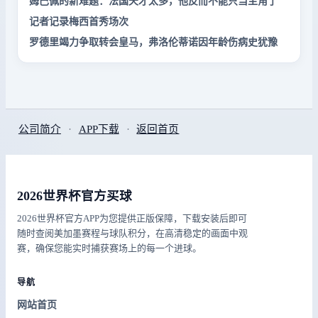
姆巴佩的新难题：法国天才太多，他反而不能只当主角了
记者记录梅西首秀场次
罗德里竭力争取转会皇马，弗洛伦蒂诺因年龄伤病史犹豫
公司简介
·
APP下载
·
返回首页
2026世界杯官方买球
2026世界杯官方APP为您提供正版保障，下载安装后即可
随时查阅美加墨赛程与球队积分，在高清稳定的画面中观
赛，确保您能实时捕获赛场上的每一个进球。
导航
网站首页