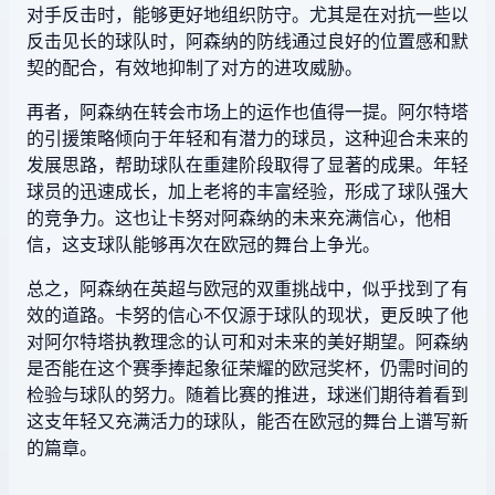
对手反击时，能够更好地组织防守。尤其是在对抗一些以
反击见长的球队时，阿森纳的防线通过良好的位置感和默
契的配合，有效地抑制了对方的进攻威胁。
再者，阿森纳在转会市场上的运作也值得一提。阿尔特塔
的引援策略倾向于年轻和有潜力的球员，这种迎合未来的
发展思路，帮助球队在重建阶段取得了显著的成果。年轻
球员的迅速成长，加上老将的丰富经验，形成了球队强大
的竞争力。这也让卡努对阿森纳的未来充满信心，他相
信，这支球队能够再次在欧冠的舞台上争光。
总之，阿森纳在英超与欧冠的双重挑战中，似乎找到了有
效的道路。卡努的信心不仅源于球队的现状，更反映了他
对阿尔特塔执教理念的认可和对未来的美好期望。阿森纳
是否能在这个赛季捧起象征荣耀的欧冠奖杯，仍需时间的
检验与球队的努力。随着比赛的推进，球迷们期待着看到
这支年轻又充满活力的球队，能否在欧冠的舞台上谱写新
的篇章。