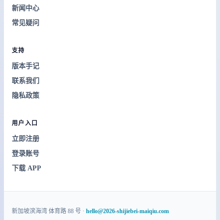
新闻中心
常见疑问
支持
版本手记
联系我们
隐私政策
用户入口
立即注册
登录账号
下载 APP
新加坡滨海湾 体育路 88 号
·
hello@2026-shijiebei-maiqiu.com