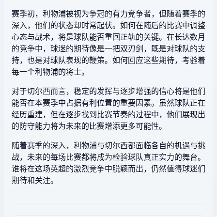
赛季初，利物浦被视为争冠的有力竞争者，但随着赛季的
深入，他们的状态却时常起伏。如何在随后的比赛中调整
心态与战术，将是球队能否重回正轨的关键。在长达数月
的竞争中，球迷的期待像是一把双刃剑，既是对球队的支
持，也是对球队表现的鞭策。如何回应这些期待，考验着
每一个利物浦的将士。
对于切尔西而言，稳定的发挥与逐步增强的信心将是他们
能否在本赛季中占据有利位置的重要因素。虽然球队正在
经历重建，但在逐步找到比赛节奏的过程中，他们展现出
的防守能力将为未来的比赛增添更多可能性。
随着赛季的深入，利物浦与切尔西都面临各自的机遇与挑
战，未来的每场比赛都将成为检验球队真正实力的舞台。
谁将在这场英超的激烈竞争中脱颖而出，仍然值得球迷们
期待和关注。