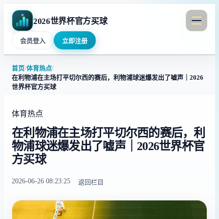
2026世界杯官方买球
打开
会员登入
立即注册
网站首页
/
/
首页
体育热点
在利物浦在主场打平切尔西的赛后，利物浦球迷爆发出了嘘声｜2026
关于2026世界杯官方买球
世界杯官方买球
新闻资讯
体育热点
联系我们
在利物浦在主场打平切尔西的赛后，利
物浦球迷爆发出了嘘声｜2026世界杯官
方买球
2026-06-26 08:23:25
返回栏目