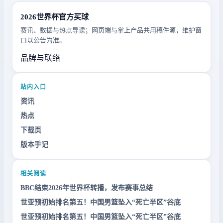
2026世界杯官方买球
赛讯、数据与热点导读；网页端与掌上产品共用稿件源，维护窗
口以公告为准。
品牌与联络
站内入口
资讯
热点
下载页
版本手记
相关阅读
BBC结束2026年世界杯转播，发布赛事总结
世亚预初始排名第五！中国男篮坠入“死亡半区”谷底
世亚预初始排名第五！中国男篮坠入“死亡半区”谷底