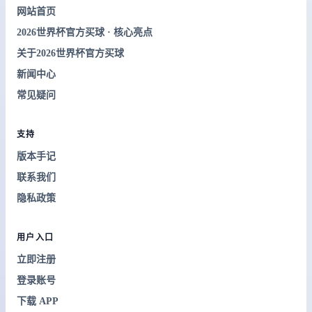
网站首页
2026世界杯官方买球 · 核心亮点
关于2026世界杯官方买球
新闻中心
常见疑问
支持
版本手记
联系我们
隐私政策
用户入口
立即注册
登录账号
下载 APP