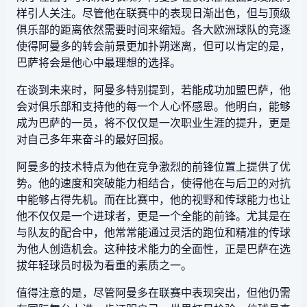
样引人关注。尽管他在联赛中的表现日渐出色，但与顶级
俱乐部的距离依然需要时间来缩短。各大欧洲球队的竞逐
使得阿曼多的转会前景更加扑朔迷离，但可以肯定的是，
巴萨将会是他心中最理想的选择。
在谈到未来时，阿曼多特别提到，若能成功加盟巴萨，他
会对俱乐部和支持他的每一个人心怀感恩。他明白，能够
成为巴萨的一员，将不仅仅是一次职业生涯的提升，更是
对自己多年来奋斗的最好回报。
阿曼多的技术特点为他在竞争激烈的前锋位置上提供了优
势。他的速度和突破能力相结合，使得他在与后卫的对抗
中能够占得先机。而在比赛中，他的视野和传球能力也让
他不仅仅是一个进球者，更是一个全能的前锋。尤其是在
与队友的配合中，他常常能通过灵活的跑位和精准的传球
为他人创造机会。这种技术能力的全面性，正是巴萨在选
拔年轻球员时极为看重的素质之一。
值得注意的是，尽管阿曼多在联赛中表现突出，但他仍需