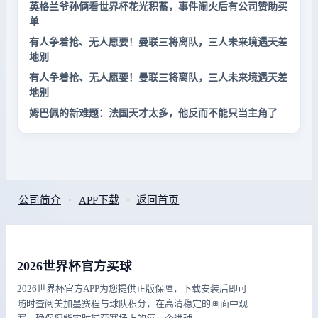
英格兰爷孙俩看世界杯花光积蓄，事件闹火后有公司赞助买
单
有人争着抢、无人愿要！曼联三将离队，三人未来境遇天差
地别
有人争着抢、无人愿要！曼联三将离队，三人未来境遇天差
地别
姆巴佩的新难题：法国天才太多，他反而不能只当主角了
公司简介
·
APP下载
·
返回首页
2026世界杯官方买球
2026世界杯官方APP为您提供正版保障，下载安装后即可
随时查阅美加墨赛程与球队积分，在高清稳定的画面中观