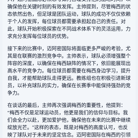
确保他在关键时刻的有效发挥。主帅提到，尽管梅西的状
态依然出色，但足球是团队运动，球队的成功不仅仅依赖
于个人的发挥，每位球员都需要承担起自己的责任。对
此，球队开始积极探索在不同战术体系下的灵活运用，力
求充分发挥每位球员的优势。
接下来的比赛中，迈阿密国际将面临更多严峻的考验，尤
其是在联赛的激烈竞争中。主帅表示，球队必须增强整个
阵容的深度，以确保在梅西缺阵的情况下，依旧能展现出
高水平的竞争力。每位球员都需要在梅西身边学习，提升
自我，才能帮助球队走得更远。教练组也在积极引进新球
员，以补充球队的实力，确保在长赛季中能保持强劲的竞
争力。
在谈话的最后，主帅再次强调梅西的重要性，他提到：
“梅西不仅是足球运动员，他更是我们的信仰与目标。我
们会全力以赴，更加爱护他，确保他在未来的比赛中继续
绽放光芒。”这样的表态，既是对梅西的高度认可，也反
映了球队对于未来的坚定信念。迈阿密国际在梅西的引领