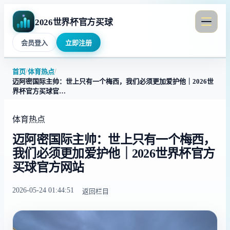
2026世界杯官方买球
打开
会员登入
立即注册
网站首页
/
/
首页
体育热点
迈阿密国际主帅：世上只有一个梅西，我们必须更加爱护他｜2026世
关于2026世界杯官方买球
界杯官方买球官…
新闻资讯
体育热点
联系我们
迈阿密国际主帅：世上只有一个梅西，
我们必须更加爱护他｜2026世界杯官方
买球官方网站
2026-05-24 01:44:51
返回栏目