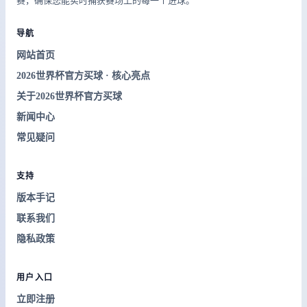
赛，确保您能实时捕获赛场上的每一个进球。
导航
网站首页
2026世界杯官方买球 · 核心亮点
关于2026世界杯官方买球
新闻中心
常见疑问
支持
版本手记
联系我们
隐私政策
用户入口
立即注册