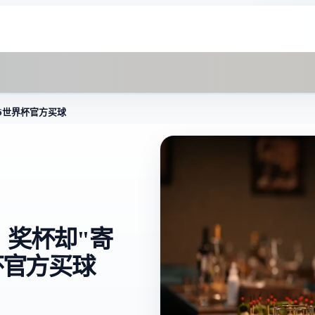
26世界杯官方买球
，奖杯却"寄
杯官方买球