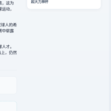
起大力神杯
策，这为
球运动，
足球人的希
赛中崭露
球人才。
路上，仍然