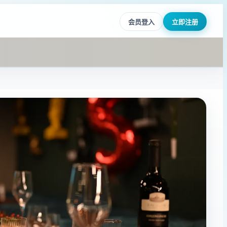
会员登入
立即注册