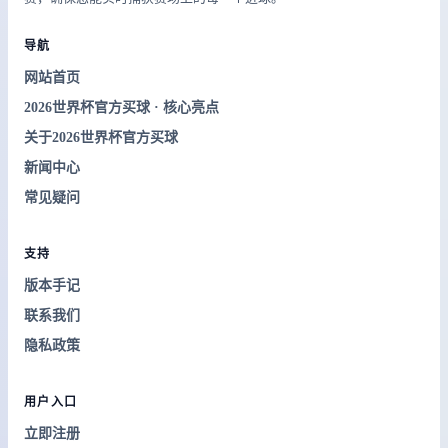
导航
网站首页
2026世界杯官方买球 · 核心亮点
关于2026世界杯官方买球
新闻中心
常见疑问
支持
版本手记
联系我们
隐私政策
用户入口
立即注册