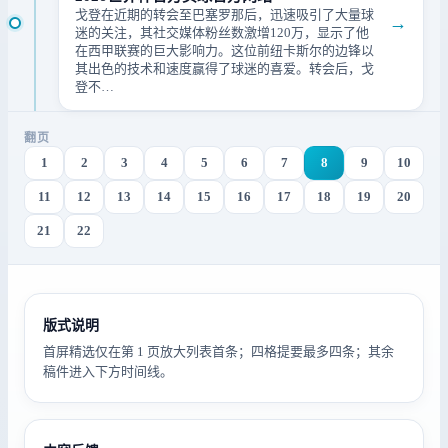
戈登在近期的转会至巴塞罗那后，迅速吸引了大量球
→
迷的关注，其社交媒体粉丝数激增120万，显示了他
在西甲联赛的巨大影响力。这位前纽卡斯尔的边锋以
其出色的技术和速度赢得了球迷的喜爱。转会后，戈
登不…
翻页
1
2
3
4
5
6
7
8
9
10
11
12
13
14
15
16
17
18
19
20
21
22
版式说明
首屏精选仅在第 1 页放大列表首条；四格提要最多四条；其余
稿件进入下方时间线。