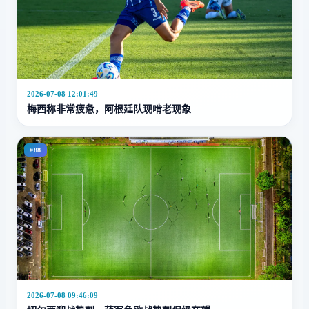
2026-07-08 12:01:49
梅西称非常疲惫，阿根廷队现啃老现象
#88
2026-07-08 09:46:09