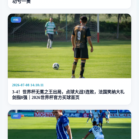
功亏一篑
#86
2026-07-08 14:10:11
3-4！世界杯无冕之王出局，点球大战3连败，法国笑纳大礼
剑指8强｜2026世界杯官方买球首页
#87