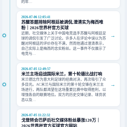
的年…
2026-07-06 12:05:41
苏醒答题排除阿根廷被调侃,澄清实为梅西唯
粉｜2026世界杯官方买球
近期，社交媒体上关于中国电竞选手苏醒与阿根廷足
→
球的调侃引发了广泛讨论。许多人在评论中误以为苏
醒对阿根廷的评价存在不满，然而他通过澄清表示，
自己实际上是梅西的忠实粉丝。这一事件不仅展示了
电竞与…
2026-07-05 12:49:57
米兰主场迎战国际米兰，第十轮德比战打响
米兰德比作为意大利足球的经典对决，再次吸引了众
→
多目光。AC米兰与国际米兰的第十轮交锋在米兰主
场进行，两队都渴望在这场重要比赛中取得胜利，以
增强各自的联赛地位。双方的历史交锋记录、球员状
态以及…
2026-07-05 11:22:32
戈登转会巴萨后社交媒体粉丝暴涨120万｜
2026世界杯官方买球官方网站