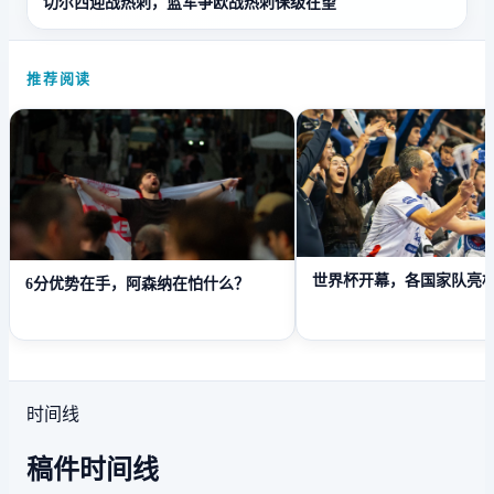
切尔西迎战热刺，蓝军争欧战热刺保级在望
推荐阅读
世界杯开幕，各国家队亮
6分优势在手，阿森纳在怕什么？
时间线
稿件时间线