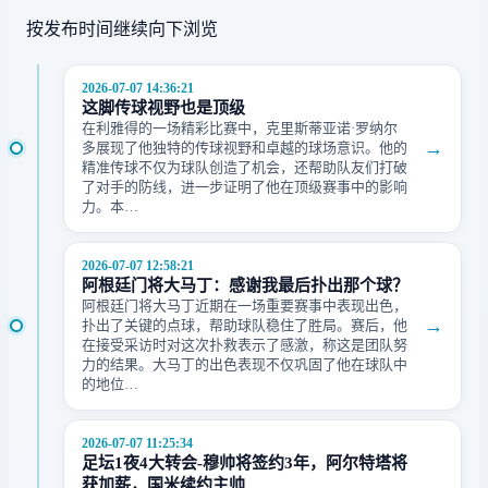
按发布时间继续向下浏览
2026-07-07 14:36:21
这脚传球视野也是顶级
在利雅得的一场精彩比赛中，克里斯蒂亚诺·罗纳尔
→
多展现了他独特的传球视野和卓越的球场意识。他的
精准传球不仅为球队创造了机会，还帮助队友们打破
了对手的防线，进一步证明了他在顶级赛事中的影响
力。本…
2026-07-07 12:58:21
阿根廷门将大马丁：感谢我最后扑出那个球？
阿根廷门将大马丁近期在一场重要赛事中表现出色，
→
扑出了关键的点球，帮助球队稳住了胜局。赛后，他
在接受采访时对这次扑救表示了感激，称这是团队努
力的结果。大马丁的出色表现不仅巩固了他在球队中
的地位…
2026-07-07 11:25:34
足坛1夜4大转会-穆帅将签约3年，阿尔特塔将
获加薪，国米续约主帅