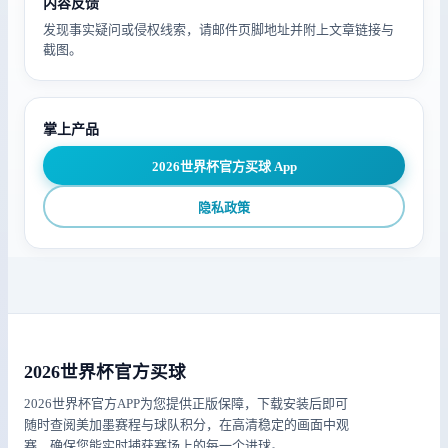
内容反馈
发现事实疑问或侵权线索，请邮件页脚地址并附上文章链接与
截图。
掌上产品
2026世界杯官方买球 App
隐私政策
2026世界杯官方买球
2026世界杯官方APP为您提供正版保障，下载安装后即可
随时查阅美加墨赛程与球队积分，在高清稳定的画面中观
赛，确保您能实时捕获赛场上的每一个进球。