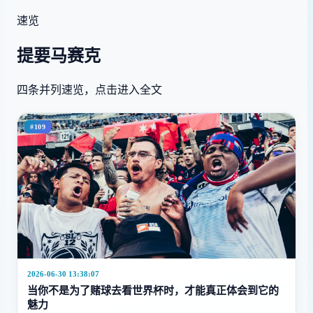
速览
提要马赛克
四条并列速览，点击进入全文
#109
2026-06-30 13:38:07
当你不是为了赌球去看世界杯时，才能真正体会到它的
魅力