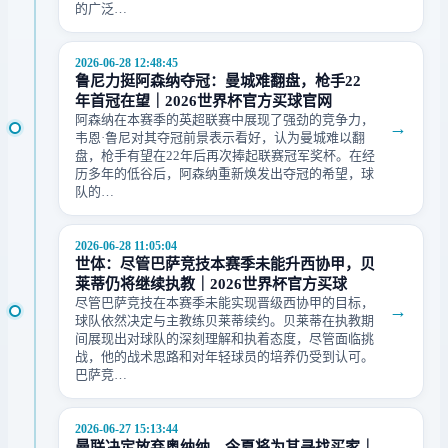
的广泛…
2026-06-28 12:48:45
鲁尼力挺阿森纳夺冠：曼城难翻盘，枪手22
年首冠在望｜2026世界杯官方买球官网
阿森纳在本赛季的英超联赛中展现了强劲的竞争力，
→
韦恩·鲁尼对其夺冠前景表示看好，认为曼城难以翻
盘，枪手有望在22年后再次捧起联赛冠军奖杯。在经
历多年的低谷后，阿森纳重新焕发出夺冠的希望，球
队的…
2026-06-28 11:05:04
世体：尽管巴萨竞技本赛季未能升西协甲，贝
莱蒂仍将继续执教｜2026世界杯官方买球
尽管巴萨竞技在本赛季未能实现晋级西协甲的目标，
→
球队依然决定与主教练贝莱蒂续约。贝莱蒂在执教期
间展现出对球队的深刻理解和执着态度，尽管面临挑
战，他的战术思路和对年轻球员的培养仍受到认可。
巴萨竞…
2026-06-27 15:13:44
曼联决定放弃奥纳纳，今夏将为其寻找买家｜