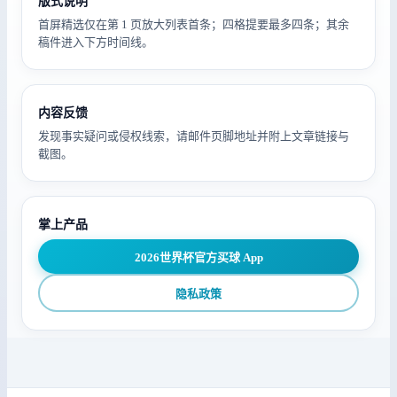
版式说明
首屏精选仅在第 1 页放大列表首条；四格提要最多四条；其余
稿件进入下方时间线。
内容反馈
发现事实疑问或侵权线索，请邮件页脚地址并附上文章链接与
截图。
掌上产品
2026世界杯官方买球 App
隐私政策