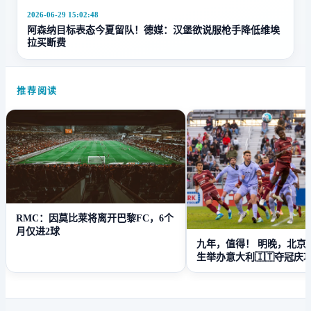
2026-06-29 15:02:48
阿森纳目标表态今夏留队！德媒：汉堡欲说服枪手降低维埃
拉买断费
推荐阅读
RMC：因莫比莱将离开巴黎FC，6个
月仅进2球
九年，值得！ 明晚，北京
生举办意大利🇮🇹夺冠庆